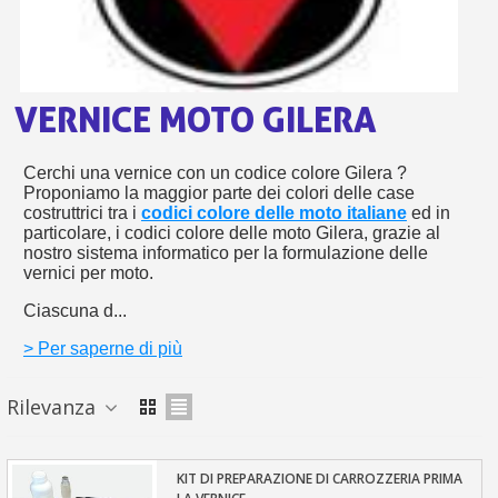
s
bu
pr
Isc
sho
or
a
per
newsl
ref
5€
VERNICE MOTO GILERA
sc
Cerchi una vernice con un codice colore Gilera ?
Proponiamo la maggior parte dei colori delle case
costruttrici tra i
codici colore delle moto italiane
ed in
particolare, i codici colore delle moto Gilera, grazie al
nostro sistema informatico per la formulazione delle
vernici per moto.
Ciascuna d...
> Per saperne di più
Rilevanza
KIT DI PREPARAZIONE DI CARROZZERIA PRIMA