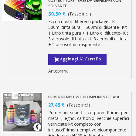
COSTRUTTORE - BASE DA VERNICIARE CON
SOLVANTE
30,50 €
(Tasse incl.)
Ecco i nostri differenti package:- Kit
500ml tinta pura + 500ml di diluente- Kit
1 Litro tinta pura + 1 Litro di diluente- Kit
3 aerosole di tinta - kit 3 aerosoli di tinta
+ 2 aerosoli di trasparente
Aggiungi Al Carrello
Anteprima
PRIMER RIEMPITIVO BICOMPONENTE P410
27,45 €
(Tasse incl.)
Primer per superfici corporee Primer per
metalli, legno, carbonio, vecchie superfici
verniciate kit completo con
incluso:Primer riempitivo bicomponente
+ indurente H420 + diluente