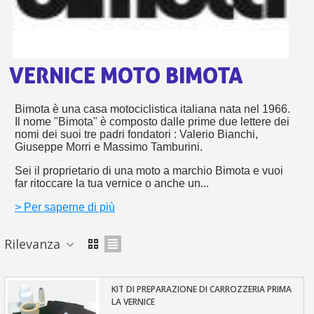
s
bu
pr
Isc
sho
or
a
per
newsl
ref
5€
VERNICE MOTO BIMOTA
sc
Bimota è una casa motociclistica italiana nata nel 1966.
Il nome "Bimota" è composto dalle prime due lettere dei
nomi dei suoi tre padri fondatori : Valerio Bianchi,
Giuseppe Morri e Massimo Tamburini.
Sei il proprietario di una moto a marchio Bimota e vuoi
far ritoccare la tua vernice o anche un...
> Per saperne di più
Rilevanza
KIT DI PREPARAZIONE DI CARROZZERIA PRIMA
LA VERNICE