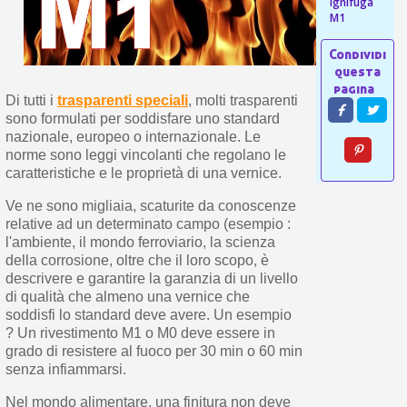
s
ignifuga
bu
M1
pr
Isc
sho
or
a
per
newsl
ref
5€
sc
Di tutti i
trasparenti speciali
, molti trasparenti
sono formulati per soddisfare uno standard
nazionale, europeo o internazionale. Le
norme sono leggi vincolanti che regolano le
caratteristiche e le proprietà di una vernice.
Ve ne sono migliaia, scaturite da conoscenze
relative ad un determinato campo (esempio :
l'ambiente, il mondo ferroviario, la scienza
della corrosione, oltre che il loro scopo, è
descrivere e garantire la garanzia di un livello
di qualità che almeno una vernice che
soddisfi lo standard deve avere. Un esempio
? Un rivestimento M1 o M0 deve essere in
grado di resistere al fuoco per 30 min o 60 min
senza infiammarsi.
Nel mondo alimentare, una finitura non deve