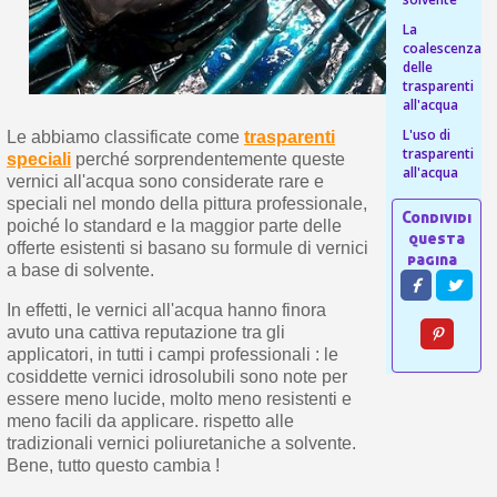
s
bu
pr
Isc
La
sho
or
coalescenza
a
per
delle
newsl
ref
trasparenti
5€
all'acqua
sc
L'uso di
Le abbiamo classificate come
trasparenti
trasparenti
speciali
perché sorprendentemente queste
all'acqua
vernici all'acqua sono considerate rare e
speciali nel mondo della pittura professionale,
poiché lo standard e la maggior parte delle
offerte esistenti si basano su formule di vernici
a base di solvente.
In effetti, le vernici all'acqua hanno finora
avuto una cattiva reputazione tra gli
applicatori, in tutti i campi professionali : le
cosiddette vernici idrosolubili sono note per
essere meno lucide, molto meno resistenti e
meno facili da applicare. rispetto alle
tradizionali vernici poliuretaniche a solvente.
Bene, tutto questo cambia !