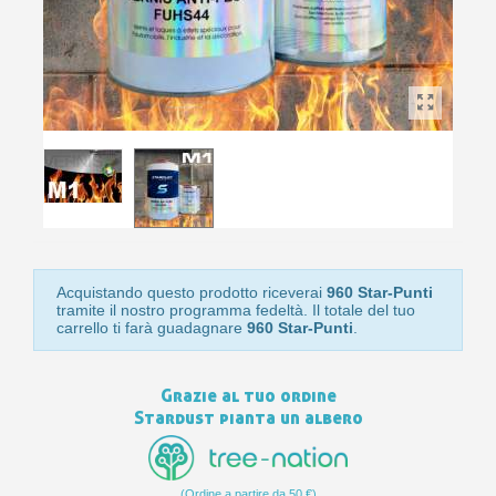
10
s
bu
pr
Isc
sho
or
a
per
newsl
ref
5€
sc
Acquistando questo prodotto riceverai
960 Star-Punti
tramite il nostro programma fedeltà. Il totale del tuo
carrello ti farà guadagnare
960 Star-Punti
.
Grazie al tuo ordine
Stardust pianta un albero
(Ordine a partire da 50 €)