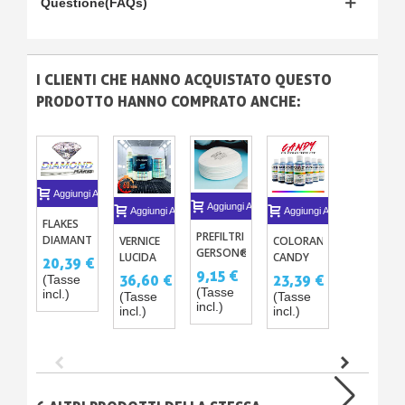
Questione(FAQs)
I CLIENTI CHE HANNO ACQUISTATO QUESTO
PRODOTTO HANNO COMPRATO ANCHE:
Aggiungi Al Carrello
Aggiungi Al Carrello
Aggiungi Al Carrello
Aggiungi Al Carrello
FLAKES
PREFILTRI
DIAMANTE
VERNICE
COLORANTI
GERSON®
25G
LUCIDA
CANDY
20,39 €
X2
PER
CONCENTRATI
9,15 €
36,60 €
23,39 €
(Tasse
MOTO
PER
(Tasse
incl.)
(Tasse
(Tasse
WET
VERNICE
incl.)
incl.)
incl.)
SPEED
Y
TRASPARENTE