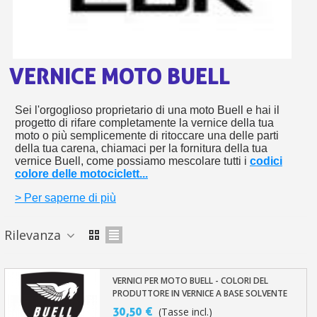
s
bu
pr
Isc
sho
or
a
per
newsl
ref
5€
VERNICE MOTO BUELL
sc
Sei l'orgoglioso proprietario di una moto Buell e hai il
progetto di rifare completamente la vernice della tua
moto o più semplicemente di ritoccare una delle parti
della tua carena, chiamaci per la fornitura della tua
vernice Buell, come possiamo mescolare tutti i
codici
colore delle motociclett...
> Per saperne di più
Rilevanza
VERNICI PER MOTO BUELL - COLORI DEL
PRODUTTORE IN VERNICE A BASE SOLVENTE
30,50 €
(Tasse incl.)