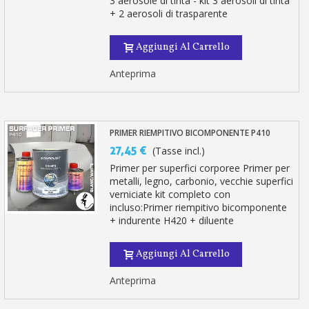
3 aerosole di tinta - kit 3 aerosoli di tinta
+ 2 aerosoli di trasparente
Aggiungi Al Carrello
Anteprima
PRIMER RIEMPITIVO BICOMPONENTE P410
27,45 €
(Tasse incl.)
Primer per superfici corporee Primer per
metalli, legno, carbonio, vecchie superfici
verniciate kit completo con
incluso:Primer riempitivo bicomponente
+ indurente H420 + diluente
Aggiungi Al Carrello
Anteprima