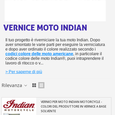
s
bu
pr
Isc
sho
or
a
per
newsl
ref
5€
VERNICE MOTO INDIAN
sc
Il tuo progetto è riverniciare la tua moto Indian. Dopo
aver smontato le varie parti per eseguire la verniciatura
e dopo aver ordinato il colore realizzato secondo i
codici colore delle moto americane
, in particolare il
codice colore delle moto Indian®, puoi intraprendere il
lavoro di ritocco o v...
> Per saperne di più
Rilevanza
VERNICI PER MOTO INDIAN MOTORCYCLE -
COLORI DEL PRODUTTORE IN VERNICE A BASE
SOLVENTE