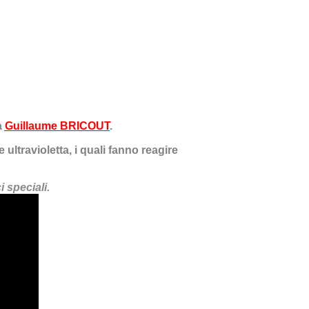
a
Guillaume BRICOUT
.
ce ultravioletta, i quali fanno reagire
 speciali.