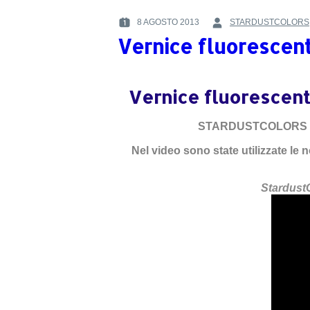
FLUORESCENTI
8 AGOSTO 2013
STARDUSTCOLORS
POSTED
BY
Vernice fluorescen
ON
:
:
Vernice fluorescen
STARDUSTCOLORS ha 
Nel video sono state utilizzate le 
StardustC