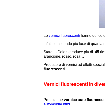
Le
vernici fluorescenti
hanno dei color
Infatti, emettendo più luce di quanta
StardustColors produce più di
45 ti
arancione, rosso, rosa…
Produttore di vernici ad effetti speci
fluorescenti
.
Vernici fluorescenti in div
Produzione
vernice auto fluoresce
automobile.html