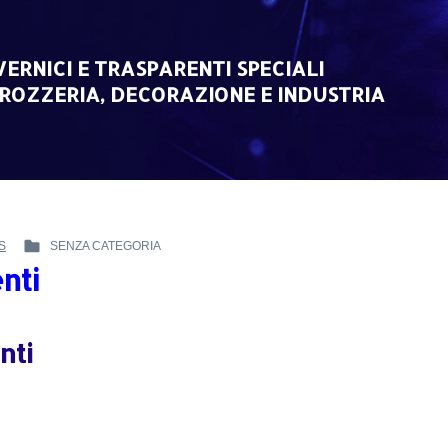
VERNICI E TRASPARENTI SPECIALI
ROZZERIA, DECORAZIONE E INDUSTRIA
S
SENZA CATEGORIA
POSTED
nti
IN
:
nti