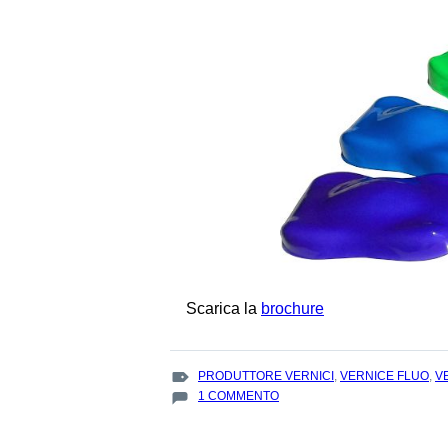
Scarica la
brochure
TAGS
PRODUTTORE VERNICI
,
VERNICE FLUO
,
V
:
SU
1 COMMENTO
LE
VERNICI