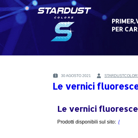
Skip
to
content
PRIMER,
PER CAR
30 AGOSTO 2021
STARDUSTCOLOR
POSTED
BY
Le vernici fluoresce
ON
:
:
Le vernici fluoresce
Prodotti disponibili sul sito:
/