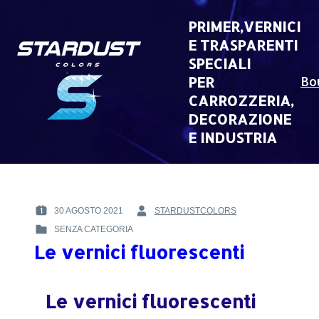
Skip
to
PRIMER,VERNICI
content
E TRASPARENTI
SPECIALI
PER
Bo
CARROZZERIA,
DECORAZIONE
E INDUSTRIA
30 AGOSTO 2021
STARDUSTCOLORS
POSTED
BY
SENZA CATEGORIA
ON
:
POSTED
:
Le vernici fluorescenti
IN
:
Le vernici fluorescenti