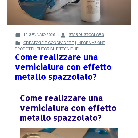
16 GENNAIO 2026
STARDUSTCOLORS
POSTED
BY
CREATORE E CONDIVIDERE
|
INFORMAZIONE
|
ON
:
POSTED
PRODOTTI
|
TUTORIAL E TECNICHE
:
IN
Come realizzare una
:
verniciatura con effetto
metallo spazzolato?
Come realizzare una
verniciatura con effetto
metallo spazzolato?