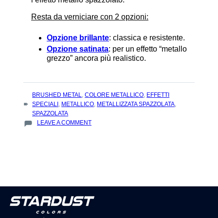
Resta da verniciare con 2 opzioni:
Opzione brillante
: classica e resistente.
Opzione satinata
: per un effetto “metallo
grezzo” ancora più realistico.
TAGS
BRUSHED METAL
,
COLORE METALLICO
,
EFFETTI
:
SPECIALI
,
METALLICO
,
METALLIZZATA SPAZZOLATA
,
SPAZZOLATA
ON
LEAVE A COMMENT
COME
REALIZZARE
UNA
VERNICIATURA
CON
EFFETTO
METALLO
SPAZZOLATO?