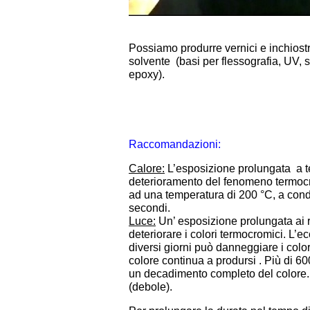
Possiamo produrre vernici e inchiostr
solvente (basi per flessografia, UV, ser
epoxy).
Raccomandazioni:
Calore:
L’esposizione prolungata a te
deterioramento del fenomeno termocro
ad una temperatura di 200 °C, a condi
secondi.
Luce:
Un’ esposizione prolungata ai r
deteriorare i colori termocromici. L’
diversi giorni può danneggiare i colo
colore continua a prodursi . Più di 6
un decadimento completo del colore. 
(debole).