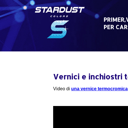
Skip
to
content
PRIMER,
PER CAR
Vernici e inchiostri
Video di
una vernice termocromica