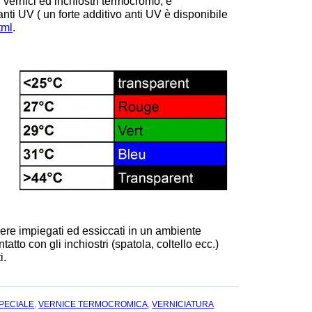
 vernici ed inchiostri termocromo, è
nti UV ( un forte additivo anti UV è disponibile
tml
.
ere impiegati ed essiccati in un ambiente
tto con gli inchiostri (spatola, coltello ecc.)
i.
PECIALE
,
VERNICE TERMOCROMICA
,
VERNICIATURA