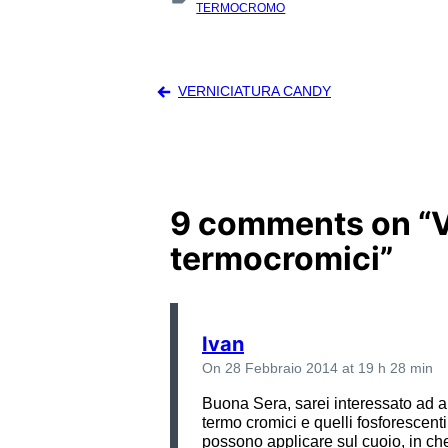
:
TERMOCROMO
Navigazione
VERNICIATURA CANDY
articoli
9 comments on “
V
termocromici
”
Ivan
On 28 Febbraio 2014 at 19 h 28 min
Buona Sera, sarei interessato ad al
termo cromici e quelli fosforescenti
possono applicare sul cuoio, in che