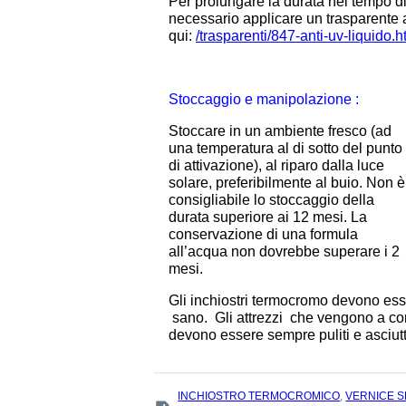
Per prolungare la durata nel tempo di
necessario applicare un trasparente a
qui:
/trasparenti/847-anti-uv-liquido.h
Stoccaggio e manipolazione :
Stoccare in un ambiente fresco (ad
una temperatura al di sotto del punto
di attivazione), al riparo dalla luce
solare, preferibilmente al buio. Non è
consigliabile lo stoccaggio della
durata superiore ai 12 mesi. La
conservazione di una formula
all’acqua non dovrebbe superare i 2
mesi.
Gli inchiostri termocromo devono ess
sano. Gli attrezzi che vengono a conta
devono essere sempre puliti e asciutt
TAGS
INCHIOSTRO TERMOCROMICO
,
VERNICE S