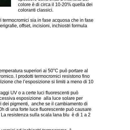
colore è di circa il 10-20% quella dei
coloranti classici.
i termocromici sia in fase acquosa che in fase
igrafie, offset, incisioni, inchiostri formula
mperatura superiori ai 50°C può portare al
mico. I prodotti termocromici resistono fino
zione che l’esposizione si limiti a meno di 10
aggi UV o a certe luci fluorescenti può
eccessiva esposizione alla luce solare per
ri dei pigmenti, anche se il cambiamento di
00h di una forte luce fluorescente può causare
La resistenza sulla scala lana blu è di 1 a 2