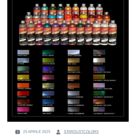
VERNICIATURA
DEI
MODELLI
VOLANTI
RIDOTTI
25 APRILE 2025
STARDUSTCOLORS
POSTED
BY