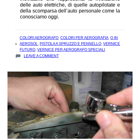
delle auto elettriche, di quelle autopilotate e
della scomparsa dell’auto personale come la
conosciamo oggi.
TAGS
COLORI AEROGRAFO
,
COLORI PER AEROGRAFIA
,
O IN
:
AEROSOL
,
PISTOLA A SPRUZZO E PENNELLO
,
VERNICE
FUTURO
,
VERNICE PER AEROGRAFO SPECIALI
ON
LEAVE A COMMENT
QUALE
SARÀ
IL
FUTURO
DELLE
VERNICI
AUTO
?