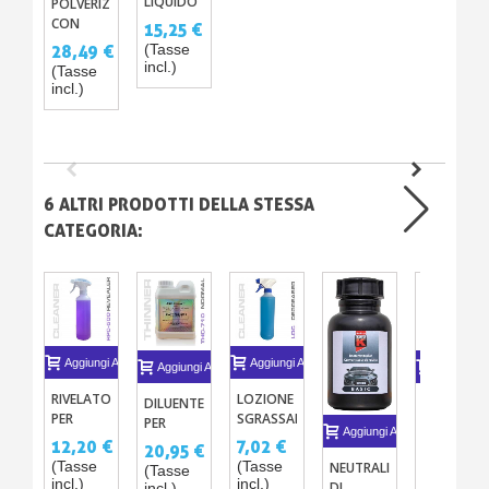
LIQUIDO
POLVERIZZATORE
CON
15,25 €
POMPA
(Tasse
28,49 €
1000ML
incl.)
(Tasse
incl.)
6 ALTRI PRODOTTI DELLA STESSA
CATEGORIA:
Aggiungi Al Carrello
Aggiungi Al Carrello
Aggiungi Al Carrello
Aggiungi A
RIVELATORE
LOZIONE
DILUENTE
SGRASSAT
PER
SGRASSANTE
PER
-
Aggiungi Al Carrello
VERNICIATURA
PER
TRASPARENTE
PULITORE
12,20 €
7,02 €
20,95 €
7,63 €
CARROZZERIA
CARROZZERIA
AUTOMOBILE
SILICONE
(Tasse
(Tasse
NEUTRALIZZATORE
(Tasse
(Tasse
1L
incl.)
incl.)
DI
incl.)
incl.)