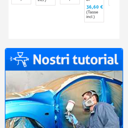
RUGGINE
36,60 €
(Tasse
incl.)