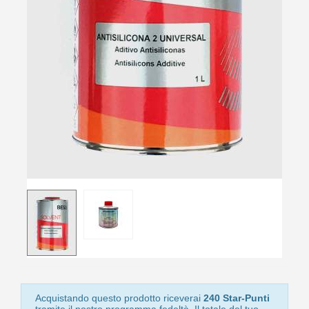
10
s
bu
pr
Isc
sho
or
a
per
newsl
ref
5€
sc
Acquistando questo prodotto riceverai
240 Star-Punti