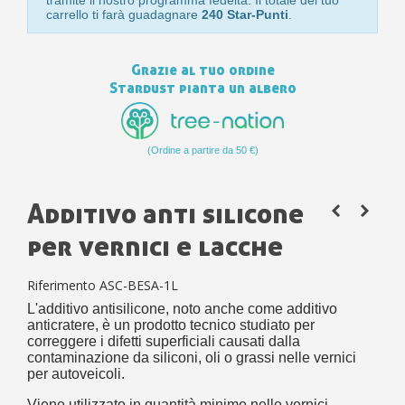
tramite il nostro programma fedeltà. Il totale del tuo
carrello ti farà guadagnare
240 Star-Punti
.
Grazie al tuo ordine
Stardust pianta un albero
(Ordine a partire da 50 €)
Additivo anti silicone
per vernici e lacche
Riferimento
ASC-BESA-1L
L'additivo antisilicone, noto anche come additivo
anticratere, è un prodotto tecnico studiato per
correggere i difetti superficiali causati dalla
contaminazione da siliconi, oli o grassi nelle vernici
per autoveicoli.
Viene utilizzato in quantità minime nelle vernici