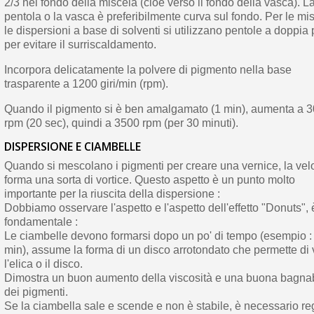
2/3 nel fondo della miscela (cioè verso il fondo della vasca). L
pentola o la vasca è preferibilmente curva sul fondo. Per le mi
le dispersioni a base di solventi si utilizzano pentole a doppia
per evitare il surriscaldamento.
Incorpora delicatamente la polvere di pigmento nella base
trasparente a 1200 giri/min (rpm).
Quando il pigmento si è ben amalgamato (1 min), aumenta a 
rpm (20 sec), quindi a 3500 rpm (per 30 minuti).
DISPERSIONE E CIAMBELLE
Quando si mescolano i pigmenti per creare una vernice, la vel
forma una sorta di vortice. Questo aspetto è un punto molto
importante per la riuscita della dispersione :
Dobbiamo osservare l'aspetto e l'aspetto dell'effetto "Donuts", 
fondamentale :
Le ciambelle devono formarsi dopo un po' di tempo (esempio : 
min), assume la forma di un disco arrotondato che permette di
l'elica o il disco.
Dimostra un buon aumento della viscosità e una buona bagnab
dei pigmenti.
Se la ciambella sale e scende e non è stabile, è necessario re