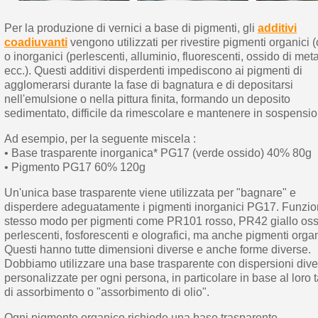
s
bu
pr
Isc
sho
or
Per la produzione di vernici a base di pigmenti, gli
additivi
a
per
coadiuvanti
vengono utilizzati per rivestire pigmenti organici (
newsl
ref
o inorganici (perlescenti, alluminio, fluorescenti, ossido di meta
5€
ecc.). Questi additivi disperdenti impediscono ai pigmenti di
sc
agglomerarsi durante la fase di bagnatura e di depositarsi
nell'emulsione o nella pittura finita, formando un deposito
sedimentato, difficile da rimescolare e mantenere in sospensio
Ad esempio, per la seguente miscela :
• Base trasparente inorganica* PG17 (verde ossido) 40% 80g
• Pigmento PG17 60% 120g
Un'unica base trasparente viene utilizzata per "bagnare" e
disperdere adeguatamente i pigmenti inorganici PG17. Funzio
stesso modo per pigmenti come PR101 rosso, PR42 giallo oss
perlescenti, fosforescenti e olografici, ma anche pigmenti organ
Questi hanno tutte dimensioni diverse e anche forme diverse.
Dobbiamo utilizzare una base trasparente con dispersioni dive
personalizzate per ogni persona, in particolare in base al loro 
di assorbimento o "assorbimento di olio".
Ogni pigmento organico richiede una base trasparente