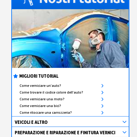
s
bu
pr
Isc
sho
or
a
per
newsl
ref
5€
sc
MIGLIORI TUTORIAL
Come verniciare un'auto?
Come trovare il codice colore dell'auto?
Come verniciare una moto?
Come verniciare una bici?
Come ritoccare una carrozzeria?
VEICOLI E ALTRO
PREPARAZIONE E RIPARAZIONE E FINITURA VERNICI