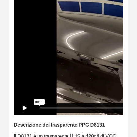
Descrizione del trasparente PPG D8131
Il D8131 è un trasparente UHS à 420g/l di VOC