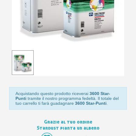
Isc
sho
or
a
per
newsl
ref
5€
sc
Acquistando questo prodotto riceverai
3600 Star-
Punti
tramite il nostro programma fedeltà. Il totale del
tuo carrello ti farà guadagnare
3600 Star-Punti
.
Grazie al tuo ordine
Stardust pianta un albero