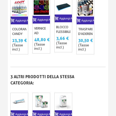
Aggiungi Al Carrello
Aggiungi Al Carrello
Aggiungi Al Carrello
Aggiungi Al Carrello
BLOCCO
VERNICE
COLORANTI
TRASPARENTE
FLESSIBILE
AD
CANDY
D’ADERENZA
SEMI
EFFETTO
3,66 €
CONCENTRATI
PER
48,80 €
23,39 €
30,50 €
DURO
SCREPOLATO
PER
CROMO E
(Tasse
(Tasse
(Tasse
(Tasse
PER
- LAVA
incl.)
VERNICE
METALLI
incl.)
incl.)
incl.)
LEVIGATURA
CRACKS
Y
DIFFICILI
DI
TRASPARENTE
P760
PRECISIONE
3 ALTRI PRODOTTI DELLA STESSA
CATEGORIA:
Aggiungi Al Carrello
Aggiungi Al Carrello
Aggiungi Al Carrello