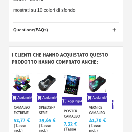
mostrati su 10 colori di sfondo
Questione(FAQs)
I CLIENTI CHE HANNO ACQUISTATO QUESTO
PRODOTTO HANNO COMPRATO ANCHE:
Aggiungi Al Carrello
Aggiungi Al Carrello
Aggiungi Al Carrello
Aggiungi Al Carrello
Aggiungi A
SPEEDSHAPES
VERNICE
CAMALEONTE
POSTER
SERIE
CAMALEONTE
EXTREME
POSTER
CAMALEONTE
BASE
A BASE
A2 594 X
39,65 €
42,70 €
52,77 €
EXTREME
7,32 €
(20CM)
SOLVENTE
420 MM
(Tasse
(Tasse
(Tasse
5,49 €
250ML -
(Tasse
VERNICE
incl.)
incl.)
incl.)