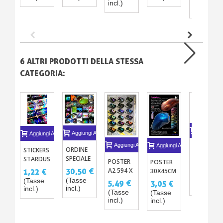
(Tasse
incl.)
500ML -
CAMALEO
incl.)
1L
6 ALTRI PRODOTTI DELLA STESSA
CATEGORIA:
Aggiungi A
Aggiungi Al Carrello
Aggiungi Al Carrello
Aggiungi Al Carrello
Aggiungi Al Carrello
CONSEGN
ORDINE
STICKERS
SPECIALE
STARDUST
POSTER
POSTER
0,01 €
-
A2 594 X
30,50 €
1,22 €
30X45CM
GOODIES
(Tasse
420 MM
EFFETTI
(Tasse
(Tasse
5,49 €
3,05 €
incl.)
ADESIVI
VERNICE
incl.)
incl.)
CRISTALLO
(Tasse
(Tasse
STARDUSTCOLORS
CAMALEONTE
E MARMO
incl.)
incl.)