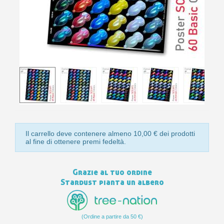
10
s
bu
pr
Isc
sho
or
a
per
newsl
ref
5€
sc
Il carrello deve contenere almeno 10,00 € dei prodotti
al fine di ottenere premi fedeltà.
Grazie al tuo ordine
Stardust pianta un albero
(Ordine a partire da 50 €)