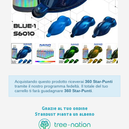
pr
Isc
sho
or
a
per
newsl
ref
5€
sc
Acquistando questo prodotto riceverai
360 Star-Punti
tramite il nostro programma fedeltà. Il totale del tuo
carrello ti farà guadagnare
360 Star-Punti
.
Grazie al tuo ordine
Stardust pianta un albero