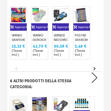
Aggiungi Al Carrello
Aggiungi Al Carrello
Aggiungi Al Carrello
Aggiungi Al Carrello
VERNICI
VERNICI
VERNICE
POSTER
GRAFICHE
DICROICHE
NEOCHROME
30X45CM
PER
OPAL -
ANTI
QUADRO
15,25 €
42,70 €
96,58 €
5,49 €
IMMERSIONE
14
CORROSIONE
DELLE
(Tasse
(Tasse
(Tasse
(Tasse
- 8
COLORI
PER
VERNICI
incl.)
incl.)
incl.)
incl.)
COLORI
L’ESTERNO
CANDY
IDROGRAFICI
6 ALTRI PRODOTTI DELLA STESSA
CATEGORIA: