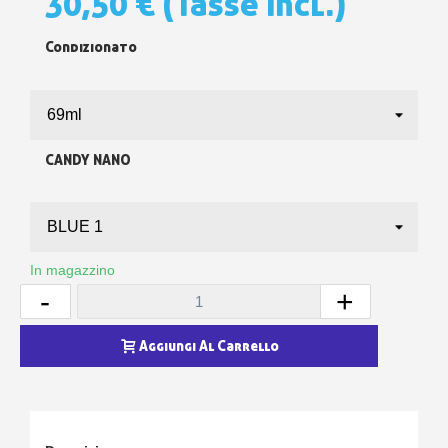
30,50 €
(Tasse incl.)
Condizionato
CANDY NANO
In magazzino
-
+
Aggiungi Al Carrello