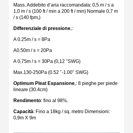
Mass. Addebito d’aria raccomandata: 0,5 m / s a
1,0 m / s (100 ft / min a 200 ft / min) Normale 0,7 m
/ s (140 fpm,)
Differenziale di pressione
,:
A 0.25m / s = 8Pa
A0.50m / s = 20Pa
A 0,75m / s = 30Pa (0,12 "SWG)
Max.130-250Pa (0.52 "-1.00" SWG)
Optimum Pleat Espansione
,: 8 pieghe per piede
lineare (30.4cm)
Rendimento
: fino al 98%.
Capacità
: Fino a 18kg / sq. metro Dimensioni:
0,9m X 9m