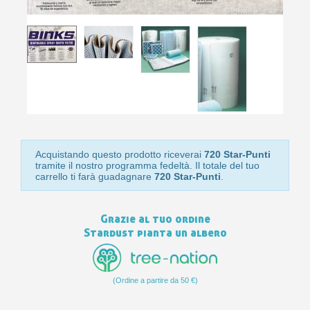
10
s
bu
pr
Isc
sho
or
a
per
newsl
ref
5€
sc
Acquistando questo prodotto riceverai
720 Star-Punti
tramite il nostro programma fedeltà. Il totale del tuo
carrello ti farà guadagnare
720 Star-Punti
.
Grazie al tuo ordine
Stardust pianta un albero
(Ordine a partire da 50 €)