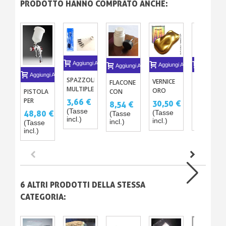
PRODOTTO HANNO COMPRATO ANCHE:
Aggiungi Al Carrello
Aggiungi Al Carrello
Aggiungi A
Aggiungi Al Carrello
Aggiungi Al Carrello
SPAZZOLE
VERNICE
PANNO
FLACONE
MULTIPLE
ORO
PER
CON
PISTOLA
PULIZIA
8ΜM -
ASCIUGAR
PENNELLINO
PER
3,66 €
30,50 €
11,08 €
8,54 €
GOLD
LA
PER
VERNICE
(Tasse
(Tasse
(Tasse
48,80 €
(Tasse
PREMIUM
CARROZZE
RITOCCHI
HVLP -
incl.)
incl.)
incl.)
incl.)
(Tasse
TACKCLO
(CONFEZIONE
1.8MM
incl.)
IN
DA 5)
COTONE
ANTIPOLV
X10
6 ALTRI PRODOTTI DELLA STESSA
CATEGORIA:
New