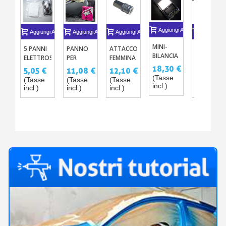
Aggiungi Al Carrello
Aggiungi Al Carrello
Aggiungi Al Carrello
Aggiungi Al Carrello
Aggiungi A
MINI-
5 PANNI
PANNO
ATTACCO
RACCORD
BILANCIA
ELETTROSTATICI
PER
FEMMINA
ADATTAT
DI
PER
ASCIUGARE
PER
18,30 €
5,05 €
11,08 €
12,10 €
3,42 €
PRECISIONE
VERNICE
LA
FILETTAT
(Tasse
(Tasse
(Tasse
(Tasse
(Tasse
0.1-
CROMO
CARROZZERIA
DA 1/8"
incl.)
incl.)
incl.)
incl.)
incl.)
1000GO
TACKCLOTH
VERSO
0.01-
IN
1/4"
500G
COTONE
DS16
ANTIPOLVERE
X10