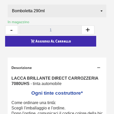
In magazzino
-
+
Aggiungi Al Carrello
Descrizione
LACCA BRILLANTE DIRECT CARROZZERIA
7080UHS
- tinta automobile
Ogni tinte costruttore*
Come
ordinare
una
tintà:
Scegli
l'imballaggio
e
l'ordine.
Dopo
l'ordine,
comunicaci
il
codice
colore
della
bici
+
ma