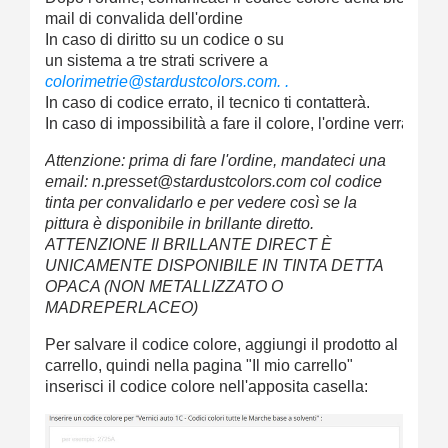
mail
di
convalida
dell'ordine
In
caso
di
diritto
su un
codice
o su
un
sistema
a
tre
strati
scrivere
a
colorimetrie@stardustcolors.com. .
In
caso
di
codice
errato, il
tecnico
ti
contatterà.
In
caso
di
impossibilità
a
fare
il
colore,
l'ordine
verrà
imme
Attenzione: prima di fare l'ordine, mandateci una
email: n.presset@stardustcolors.com col codice
tinta per convalidarlo e per vedere così se la
pittura è disponibile in brillante diretto.
ATTENZIONE Il BRILLANTE DIRECT È
UNICAMENTE DISPONIBILE IN TINTA DETTA
OPACA (NON METALLIZZATO O
MADREPERLACEO)
Per salvare il codice colore, aggiungi il prodotto al
carrello, quindi nella pagina "Il mio carrello"
inserisci il codice colore nell'apposita casella: