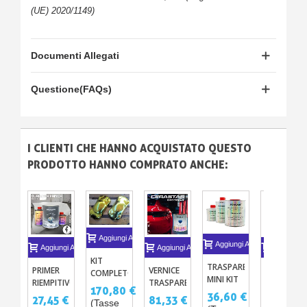
(UE) 2020/1149)
Documenti Allegati
Questione(FAQs)
I CLIENTI CHE HANNO ACQUISTATO QUESTO
PRODOTTO HANNO COMPRATO ANCHE:
Aggiungi Al Carrello
Aggiungi Al Carrello
Aggiungi Al Carrello
Aggiungi Al Carrello
Aggiungi A
KIT
TRASPARENTE
PRIMER
VERNICE
LACCA
COMPLETO
MINI KIT
RIEMPITIVO
TRASPARENTE
NERA
CROMO
170,80 €
CARROZZERIE
BICOMPONENTE
CERAMICO
ESTREMA
36,60 €
COLORATO
27,45 €
81,33 €
42,70 €
(Tasse
BRILLANTE