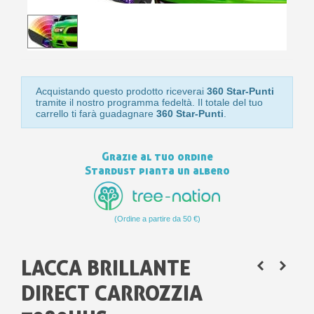
bu
pr
Isc
sho
or
a
per
newsl
ref
5€
sc
Acquistando questo prodotto riceverai
360 Star-Punti
tramite il nostro programma fedeltà. Il totale del tuo
carrello ti farà guadagnare
360 Star-Punti
.
Grazie al tuo ordine
Stardust pianta un albero
(Ordine a partire da 50 €)
LACCA BRILLANTE
DIRECT CARROZZIA