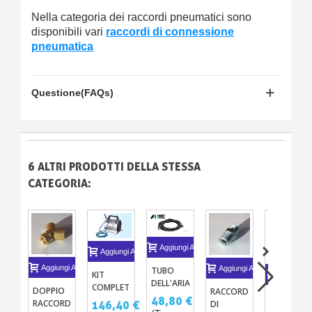
Nella categoria dei raccordi pneumatici sono
disponibili vari
raccordi di connessione
pneumatica
Questione(FAQs)
6 ALTRI PRODOTTI DELLA STESSA
CATEGORIA:
Aggiungi Al Carrello
Aggiungi Al Carrello
Aggiungi Al Carrello
Aggiungi Al Carrello
TUBO
KIT
Aggiungi A
DELL'ARIA
COMPLETO
DOPPIO
RACCORDO
PER
MANOMET
-
48,80 €
RACCORDO
146,40 €
DI
AEROGRAFO
IWATA -