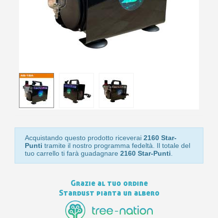
10
s
bu
pr
Isc
sho
or
a
per
newsl
ref
5€
sc
Acquistando questo prodotto riceverai
2160 Star-
Punti
tramite il nostro programma fedeltà. Il totale del
tuo carrello ti farà guadagnare
2160 Star-Punti
.
Grazie al tuo ordine
Stardust pianta un albero