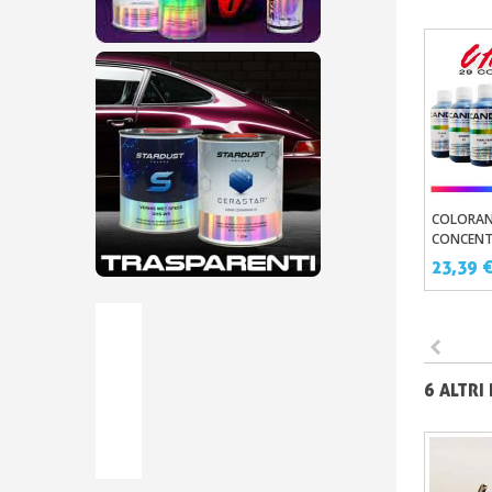
COLORAN
Aggi
CONCENT
VERNICE 
23,39 
6 ALTRI