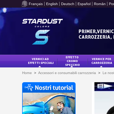
Français
English
Deutsch
Español
Român
Po
PRIMER,VERNIC
CARROZZERIA,
EFFETTO 
VERNICI AD 
VERNICE PER 
CROMO 
EFFETTI SPECIALI
CARROZZERIA
SPECCHIO
Home
>
Accessori e consumabili carrozzeria
>
Le nos