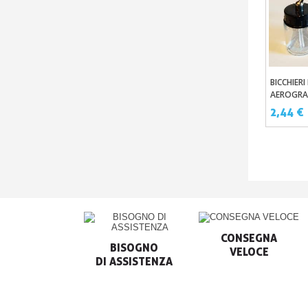
BICCHIERI
Aggi
AEROGRA
22ML
2,44 €
CONSEGNA

BISOGNO

VELOCE