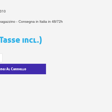
 sul primo ordine
ping per ogni referral
010
wsletter: 5€ di sconto
magazzino - Consegna in Italia in 48/72h
Tasse incl.)
ungi Al Carrello