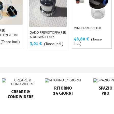
MINI-FLAKEBUSTER
Aggiungi Al Carrello
 PER
ungi Al Carrello
DADO PREMISTOPPA PER
Aggiungi Al Carrello
FO IN VETRO
AEROGRAFO 182
48,80 €
(Tasse
(Tasse incl.)
3,01 €
incl.)
(Tasse incl.)
RITORNO

SPAZIO

CREARE &

14 GIORNI
PRO
CONDIVIDERE