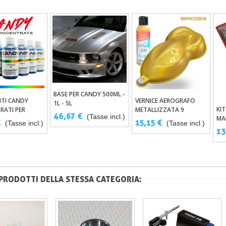
BASE PER CANDY 500ML -
Aggiungi Al Carrello
TI CANDY
VERNICE AEROGRAFO
ungi Al Carrello
Aggiungi Al Carrello
1L - 5L
KI
RATI PER
METALLIZZATA 9
46,67 €
(Tasse incl.)
MA
Y TRASPARENTE
COLORI 125ML -
€
15,15 €
(Tasse incl.)
(Tasse incl.)
PI
FORMULA ULTRAFINE IN
13
SOLVENTE
 PRODOTTI DELLA STESSA CATEGORIA: