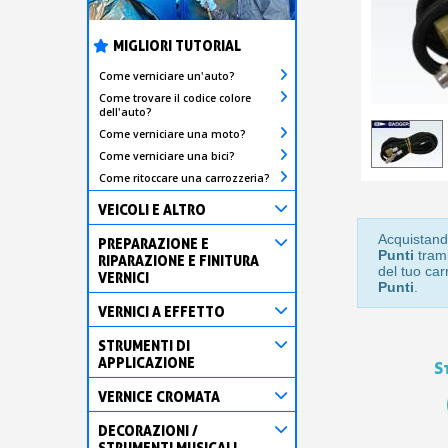
MIGLIORI TUTORIAL
Come verniciare un'auto?
Come trovare il codice colore
dell'auto?
Come verniciare una moto?
Come verniciare una bici?
Come ritoccare una carrozzeria?
VEICOLI E ALTRO
Acquistand
PREPARAZIONE E
Punti
trami
RIPARAZIONE E FINITURA
del tuo car
VERNICI
Punti
.
VERNICI A EFFETTO
STRUMENTI DI
APPLICAZIONE
S
VERNICE CROMATA
DECORAZIONI /
STRUMENTI MUSICALI