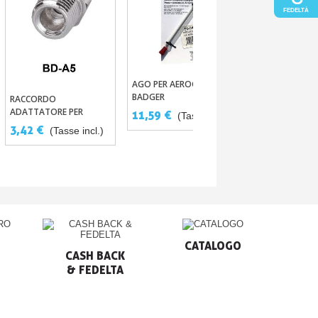
FEDELTÀ
AGO PER AEROGRAFO
MINI COMPRES
Aggiungi Al Carrello
Aggiungi Al
BADGER
D'ARIA PER AE
RACCORDO
Aggiungi Al Carrello
- 20-24 LITRI 
ADATTATORE PER
11,59 €
183,00 €
(Tasse incl.)
(
SENZA SERBAT
FILETTATURA DA 1/4"
incl.)
3,42 €
(Tasse incl.)
VERSO 1/8"
CATALOGO
CASH BACK

& FEDELTA