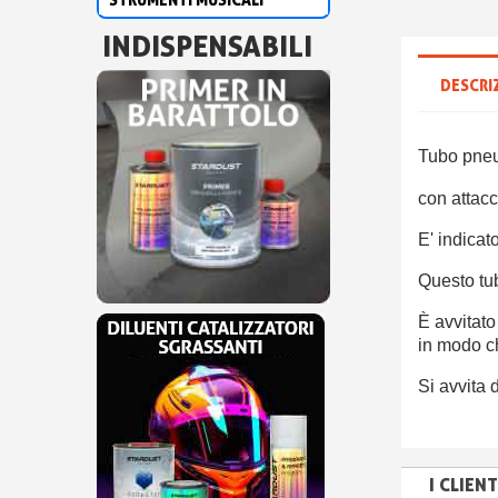
INDISPENSABILI
DESCRI
Tubo pneum
con attacc
E' indicat
Questo tu
È avvitat
in modo c
Si avvita 
I CLIE