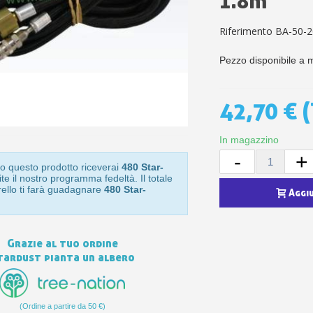
1.8m
5€ di sconto
10€ di buono shop
Riferimento
BA-50-2
Iscriviti alla ne
Pezzo disponibile a 
42,70 €
(
In magazzino
-
+
o questo prodotto riceverai
480 Star-
te il nostro programma fedeltà. Il totale
rello ti farà guadagnare
480 Star-
Aggi
Grazie al tuo ordine
tardust pianta un albero
(Ordine a partire da 50 €)