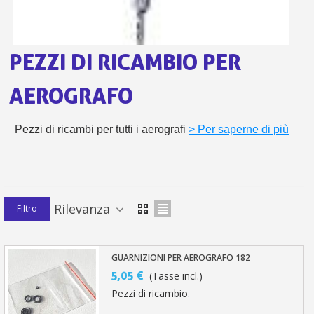
pr
Isc
sho
or
a
per
newsl
ref
5€
PEZZI DI RICAMBIO PER
sc
AEROGRAFO
Pezzi di ricambi per tutti i aerografi
> Per saperne di più
Rilevanza
Filtro
GUARNIZIONI PER AEROGRAFO 182
5,05 €
(Tasse incl.)
Pezzi di ricambio.