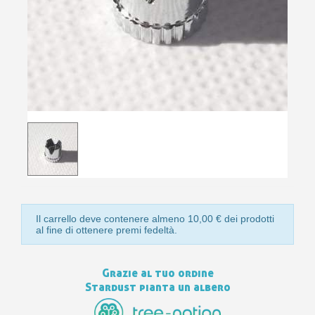
10
s
bu
pr
Isc
sho
or
a
per
newsl
ref
5€
sc
Il carrello deve contenere almeno 10,00 € dei prodotti
al fine di ottenere premi fedeltà.
Grazie al tuo ordine
Stardust pianta un albero