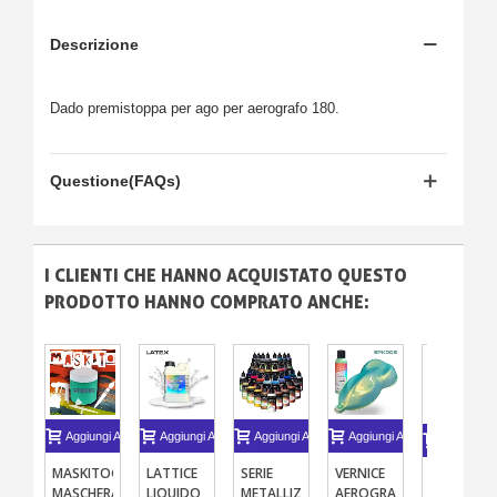
Descrizione
Dado premistoppa per ago per aerografo 180.
Questione(FAQs)
I CLIENTI CHE HANNO ACQUISTATO QUESTO
PRODOTTO HANNO COMPRATO ANCHE:
Aggiungi Al Carrello
Aggiungi Al Carrello
Aggiungi Al Carrello
Aggiungi Al Carrello
Aggiungi A
MASKITO®
LATTICE
SERIE
VERNICE
DADO
MASCHERA
LIQUIDO
METALLIZZATE
AEROGRAFO