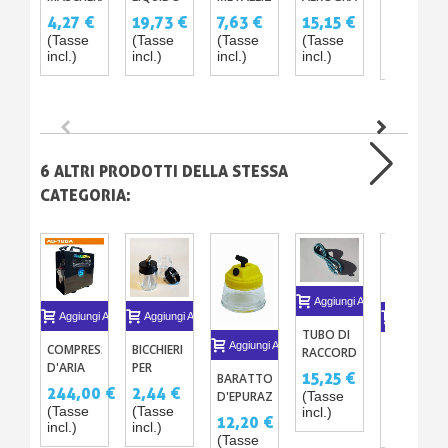
PREMISTO
LIQUIDA
PER LO
MADREPERLATE
PERLATA
PER
4,27 €
19,73 €
7,63 €
15,15 €
3,01 €
PER
STAMPAGGIO
– 35
17
AEROGRA
(Tasse
(Tasse
(Tasse
(Tasse
(Tasse
TUTTE LE
- 1L
VERNICI
COLORI
182
incl.)
incl.)
incl.)
incl.)
incl.)
TECNICHE
ACRILICHE-
125ML
DI
PU PER
PITTURA
AEROGRAFO
6 ALTRI PRODOTTI DELLA STESSA
CATEGORIA:
Aggiungi Al Carrello
Aggiungi Al Carrello
Aggiungi Al Carrello
Aggiungi A
TUBO DI
Aggiungi Al Carrello
COMPRESSORE
BICCHIERI
UGELLO
RACCORDO
D'ARIA
PER
0.5MM
PER
15,25 €
BARATTOLO
PER
AEROGRAFO
PER
AEROGRAFO
244,00 €
2,44 €
5,05 €
D'EPURAZIONE
(Tasse
AEROGRAFO
IN VETRO
AEROGRA
(Tasse
(Tasse
incl.)
(Tasse
E DI
12,20 €
CON
22ML
182
incl.)
incl.)
incl.)
PULIZIA
SERBATOIO
(Tasse