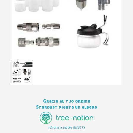
10
s
bu
pr
Isc
sho
or
a
per
newsl
ref
5€
sc
Grazie al tuo ordine
Stardust pianta un albero
(Ordine a partire da 50 €)