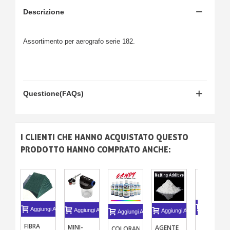
Descrizione
Assortimento per aerografo serie 182.
Questione(FAQs)
I CLIENTI CHE HANNO ACQUISTATO QUESTO
PRODOTTO HANNO COMPRATO ANCHE:
Aggiungi A
Aggiungi Al Carrello
Aggiungi Al Carrello
Aggiungi Al Carrello
Aggiungi Al Carrello
BLOCCO
FIBRA
MINI-
AGENTE
COLORANTI