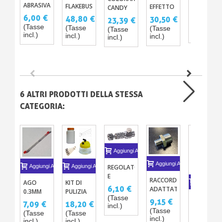
FLESSIBILE
ABRASIVA
FLAKEBUSTER
EFFETTO
CANDY
SEMI
3 TIPI
MAT -
3,66 €
CONCENTRATI
6,00 €
48,80 €
30,50 €
23,39 €
DURO
(X5)
ADDITIVO
PER
(Tasse
(Tasse
(Tasse
(Tasse
(Tasse
PER
OPACIZZANTE
incl.)
VERNICE
incl.)
incl.)
incl.)
incl.)
LEVIGATU
PER
Y
DI
LACCHE E
TRASPARENTE
PRECISION
TRASPARENTI
6 ALTRI PRODOTTI DELLA STESSA
CATEGORIA:
Aggiungi Al Carrello
Aggiungi Al Carrello
Aggiungi Al Carrello
Aggiungi Al Carrello
REGOLATORE
E
RACCORDO
AGO
KIT DI
Aggiungi A
DISCONNETTORE
6,10 €
ADATTATORE
0.3MM
PULIZIA
RAPIDO
PER
(Tasse
BASTONCI
PER
DELL'AEROGRAFO
9,15 €
PER
7,09 €
18,20 €
incl.)
FILETTATURA
DI
AEROGRAFO
(Tasse
AEROGRAFO
(Tasse
(Tasse
DA 1/4"
PULIZIA
180
incl.)
3,66 €
incl.)
incl.)