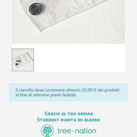
10
s
bu
pr
Isc
sho
or
a
per
newsl
ref
5€
sc
Il carrello deve contenere almeno 10,00 € dei prodotti
al fine di ottenere premi fedeltà.
Grazie al tuo ordine
Stardust pianta un albero