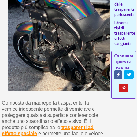
s
bu
delle
pr
Isc
trasparenti
sho
or
a
perlescenti
per
newsl
ref
I diversi
5€
tipi di
sc
trasparente
effetti
cangianti
Composta da madreperla trasparente, la
vernice iridescente permette di verniciare e
proteggere qualsiasi superficie conferendole
anche uno straordinario effetto visivo. È il
prodotto più semplice tra le
trasparenti ad
effetto speciale
e permette una facile e veloce