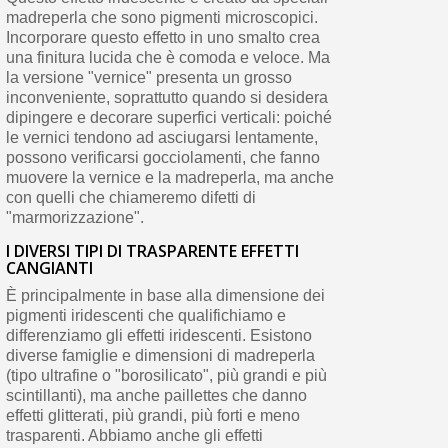
madreperla che sono pigmenti microscopici.
Incorporare questo effetto in uno smalto crea
una finitura lucida che è comoda e veloce. Ma
la versione "vernice" presenta un grosso
inconveniente, soprattutto quando si desidera
dipingere e decorare superfici verticali: poiché
le vernici tendono ad asciugarsi lentamente,
possono verificarsi gocciolamenti, che fanno
muovere la vernice e la madreperla, ma anche
con quelli che chiameremo difetti di
"marmorizzazione".
I DIVERSI TIPI DI TRASPARENTE EFFETTI
CANGIANTI
È principalmente in base alla dimensione dei
pigmenti iridescenti che qualifichiamo e
differenziamo gli effetti iridescenti. Esistono
diverse famiglie e dimensioni di madreperla
(tipo ultrafine o "borosilicato", più grandi e più
scintillanti), ma anche paillettes che danno
effetti glitterati, più grandi, più forti e meno
trasparenti. Abbiamo anche gli effetti