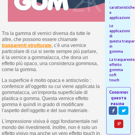
s
:
bu
pr
caratteristiche
Isc
sho
or
e
a
per
applicazioni
newsl
ref
5€
Le
sc
applicazioni
Tra la gamma di vernici diversa da tutte le
di
altre, che possono essere chiamate
questa traspa
trasparenti strutturate
, c'è una vernice
in
gomma
particolare di cui si sente sempre più parlare,
è la vernice a gommalacca, che dona un
La trasparente
effetto più opaco, una consistenza gommosa,
effetto
come la gomma.
gomma
soft
touch
La superficie è molto opaca e antiscivolo :
conferisce all'oggetto su cui viene applicata la
gommalacca, un'impronta superficiale di
plastica o gomma. Questa vernice effetto
gomma è quindi in grado di modificare
l'aspetto dell'oggetto e del suo materiale.
L'impressione visiva è oggi fondamentale nel
mondo dei rivestimenti. Inoltre, non è solo un
effetto visivo ma anche un vero effetto touch in