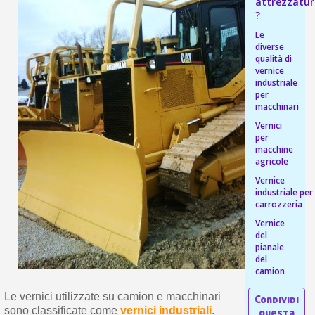
s
attrezzatu
bu
pr
?
Isc
sho
or
a
Le
per
newsl
diverse
ref
5€
qualità di
vernice
sc
industriale
per
macchinari
Vernici
per
macchine
agricole
Vernice
industriale per
carrozzeria
Vernice
del
pianale
del
camion
Le vernici utilizzate su camion e macchinari
sono classificate come
vernici industriali
.