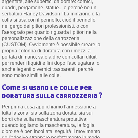
argentate, alle superfici da dorare: cornici,
quadri, pergamene, statue... e perché no un
serbatoio Harley Davidson ! La minzione o la
colla si usa con il pennello, cioè il pennello
nel gergo dei pittori professionisti, o con
l'aerografo per quanto riguarda i pittori nella
personalizzazione della carrozzeria
(CUSTOM). Ovviamente è possibile creare la
propria colonna di doratura con i mezzi a
portata di mano, vale a dire con collari diluiti
per renderli liquidi e fini dopo l'asciugatura, o
anche leganti o vernici trasparenti, perché
sono molto simili alle colle.
Come si usano le colle per
doratura sulla carrozzeria ?
Per prima cosa applichiamo l'annessione a
tutta la zona, sia sulla zona dorata, sia sui
bordi che sulla mascheratura protettiva:
quando togliamo la mascheratura, la foglia
d'oro se è ben incollata, seguirà il movimento
dell'adesivo strappare perfettamente in modo