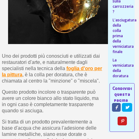
s
sulla
bu
pr
carrozzeria
Isc
sho
?
or
a
per
newsl
L'asciugatura
ref
della
5€
colla
sc
prima
della
verniciatura
finale
Uno dei prodotti più conosciuti e utilizzati dai
La
restauratori d'arte, e naturalmente dagli
verniciatura
specialisti nella tecnica della
foglia d'oro per
della
la pittura
, è la colla per doratura, che è
doratura
chiamata al centro la "minzione" o "miscela".
Questo prodotto incolore o trasparente può
avere un colore bianco allo stato liquido, ma
in ogni caso è completamente trasparente
quando si asciuga.
Si tratta di un prodotto prevalentemente a
base d'acqua che assicura l'adesione delle
lamine metalliche, siano esse dorate o