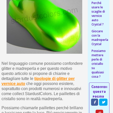
s
Perché
bu
pr
Isc
usare le
sho
or
a
scaglie di
per
vernice
newsl
ref
auto
5€
Crystal ?
sc
Giocare
con la
madreperla
Crystal
Possiamo
mettere
perle di
Nel linguaggio comune possiamo confondere
cristallo
su
glitter e madreperla e per questo motivo
qualsiasi
questo articolo si propone di chiarire e
cosa ?
dettagliare tutte le
tipologie di glitter per
vernice auto
che oggi possono esistere,
soprattutto con prodotti numerosi e innovativi
come collect StardustColors. Le paillettes di
cristallo sono in realtà madreperla.
Possiamo chiamarle paillettes perché brillano
e luccicano sotto la luce. Più precisamente in