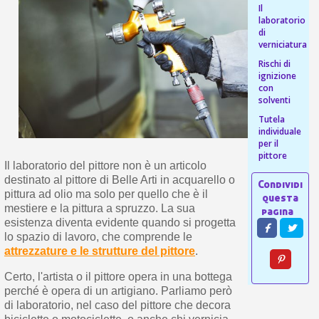
s
Il
bu
pr
Isc
laboratorio
sho
or
a
di
per
verniciatura
newsl
ref
5€
Rischi di
sc
ignizione
con
solventi
Tutela
individuale
per il
pittore
Il laboratorio del pittore non è un articolo
destinato al pittore di Belle Arti in acquarello o
pittura ad olio ma solo per quello che è il
mestiere e la pittura a spruzzo. La sua
esistenza diventa evidente quando si progetta
lo spazio di lavoro, che comprende le
attrezzature e le strutture del pittore
.
Certo, l'artista o il pittore opera in una bottega
perché è opera di un artigiano. Parliamo però
di laboratorio, nel caso del pittore che decora