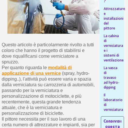
s
?
bu
pr
Isc
Attrezzature
sho
or
a
e
per
newsl
installazioni
ref
del
5€
pittore
sc
La cabina
di
Questo articolo è particolarmente rivolto a tutti
verniciatura
e i
coloro che hanno il progetto di stabilirsi e
sistemi di
dove riqualificarsi come verniciatore a
ventilazione
spruzzo.
Per quanto riguarda le
modalità di
La vasca
di
applicazione di una vernice
(spray, hydro-
travaso
dipping..), l'attività può essere varia e spazia
ad hydro-
dalla verniciatura su carrozzeria di automobili,
dipping
passando per la verniciatura e
Il
personalizzazione di motociclette, e più
laboratorio
recentemente, questa grande tendenza
di
attuale, che è la verniciatura e
verniciatura
personalizzazione di biciclette.
Il pittore necessita per il suo lavoro di una
certa numero di attrezzature e impianti, sia per