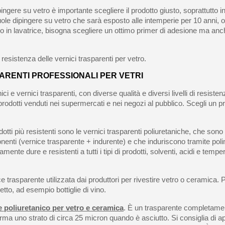
ngere su vetro è importante scegliere il prodotto giusto, soprattutto in
uole dipingere su vetro che sarà esposto alle intemperie per 10 anni, 
in lavatrice, bisogna scegliere un ottimo primer di adesione ma anch
 resistenza delle vernici trasparenti per vetro.
ARENTI PROFESSIONALI PER VETRI
ci e vernici trasparenti, con diverse qualità e diversi livelli di resist
 i prodotti venduti nei supermercati e nei negozi al pubblico. Scegli un pr
otti più resistenti sono le vernici trasparenti poliuretaniche, che sono 
nenti (vernice trasparente + indurente) e che induriscono tramite pol
mente dure e resistenti a tutti i tipi di prodotti, solventi, acidi e temp
 trasparente utilizzata dai produttori per rivestire vetro o ceramica. Pu
etto, ad esempio bottiglie di vino.
e poliuretanico per vetro e ceramica
. È un trasparente completamen
rma uno strato di circa 25 micron quando è asciutto. Si consiglia di a