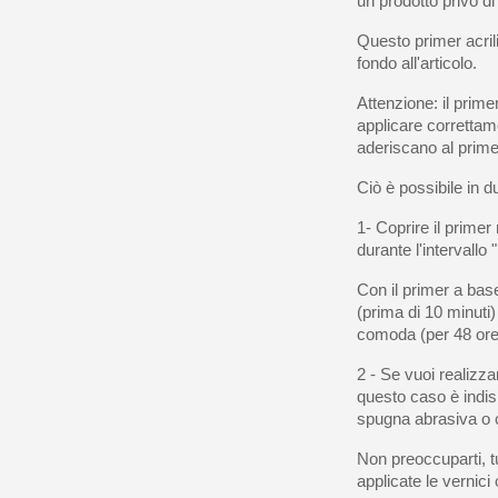
un prodotto privo di
Questo primer acril
fondo all'articolo.
Attenzione: il prim
applicare correttam
aderiscano al prime
Ciò è possibile in 
1- Coprire il primer
durante l'intervallo
Con il primer a bas
(prima di 10 minuti)
comoda (per 48 ore
2 - Se vuoi realizz
questo caso è indis
spugna abrasiva o c
Non preoccuparti, t
applicate le vernici 