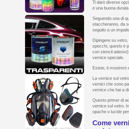
Ti darò diverse opz
e una buona durata
Seguendo una di que
staccheranno, da sol
seguito a un impatt
Dipingere su vetro, 
specchi, questo è p
con stencil adesivi)
vernice speciale.
Esiste, ti mostrerò
La vernice sul vet
vernici che sono pa
vernice che hai a d
Questo primer di ad
vernice sul vetro. I
opache o lucide per
Come verni