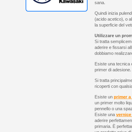
sana.
Quindi inizia pulen
(acido acetico), o a
la superficie del vet
Utilizzare un pro
Si tratta semplicem
aderire e fissarsi a
dobbiamo realizzare
Esiste una tecnica 
primer di adesione. 
Si tratta principalm
ricoperti con qualsi
Esiste un
primer a
un primer molto liq
pennello o una spaz
Esiste una
vernice
aderire perfettament
primaria. È perfetta