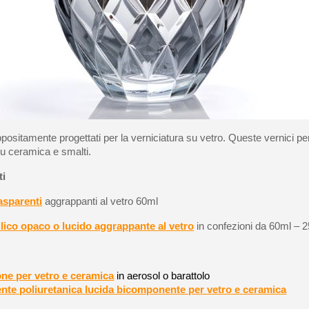
ppositamente progettati per la verniciatura su vetro. Queste vernici pe
u ceramica e smalti.
ti
rasparenti
aggrappanti al vetro 60ml
ilico opaco o lucido aggrappante al vetro
in confezioni da 60ml – 
one per vetro e ceramica
in aerosol o barattolo
ente poliuretanica lucida bicomponente per vetro e ceramica