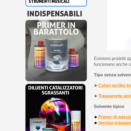
STRUMENTI MUSICALI
INDISPENSABILI
Esistono prodotti a
funzionano anche s
Tipo senza solven
►
Colori acrilici t
►
Trasparente acr
Solvente tipico
►
Primer di adesi
►
Vernice traspar