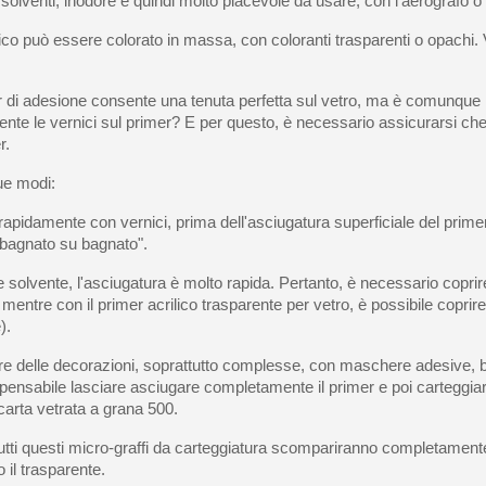
 solventi, inodore e quindi molto piacevole da usare, con l'aerografo o 
ico può essere colorato in massa, con coloranti trasparenti o opachi. 
er di adesione consente una tenuta perfetta sul vetro, ma è comunque
ente le vernici sul primer? E per questo, è necessario assicurarsi che 
r.
due modi:
 rapidamente con vernici, prima dell'asciugatura superficiale del primer
 "bagnato su bagnato".
e solvente, l'asciugatura è molto rapida. Pertanto, è necessario copri
 mentre con il primer acrilico trasparente per vetro, è possibile copri
).
are delle decorazioni, soprattutto complesse, con maschere adesive, bis
pensabile lasciare asciugare completamente il primer e poi carteggia
arta vetrata a grana 500.
utti questi micro-graffi da carteggiatura scompariranno completament
o il trasparente.