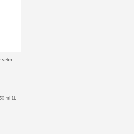
r vetro
250 ml 1L