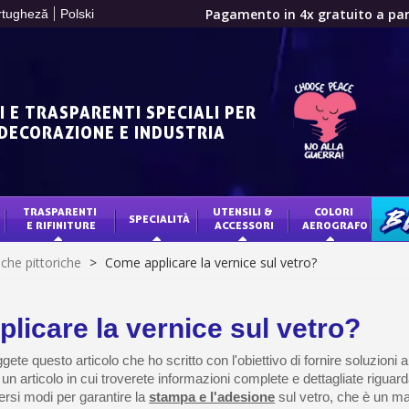
Pagamento in 4x gratuito a part
rtugheză
Polski
Tuo preventivo onl
Condividi le tue creazi
Raccogliere punti 
I E TRASPARENTI SPECIALI PER
Restituzione dei p
 DECORAZIONE E INDUSTRIA
5€ di sconto
10€ di buono shop
Iscriviti alla ne
TRASPARENTI 
UTENSILI & 
COLORI 
SPECIALITÀ
BLO
E RIFINITURE
ACCESSORI
AEROGRAFO
Consegna entro 
che pittoriche
>
Come applicare la vernice sul vetro?
Pagamento in 4x gratuito a part
Tuo preventivo onl
licare la vernice sul vetro?
Condividi le tue creazi
Raccogliere punti 
gete questo articolo che ho scritto con l'obiettivo di fornire soluzioni a
È un articolo in cui troverete informazioni complete e dettagliate riguard
Restituzione dei p
ersi modi per garantire la
stampa e l'adesione
sul vetro, che è un ma