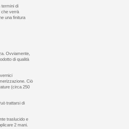
 termini di
o che verrà
e una finitura
enza. Ovviamente,
odotto di qualità
vernici
imerizzazione. Ciò
erature (circa 250
ò trattarsi di
te traslucido e
pplicare 2 mani.