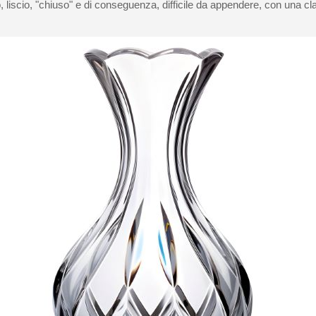
5€ di sconto
liscio, "chiuso" e di conseguenza, difficile da appendere, con una cl
10€ di buono shop
Iscriviti alla ne