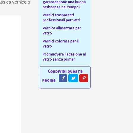
 sul primo ordine
assica vernice o
garantendone una buona
resistenza nel tempo?
ping per ogni referral
Vernici trasparenti
wsletter: 5€ di sconto
professionali per vetri
Vernice alimentare per
vetro
Vernici colorate per il
vetro
Promuovere l'adesione al
vetro senza primer