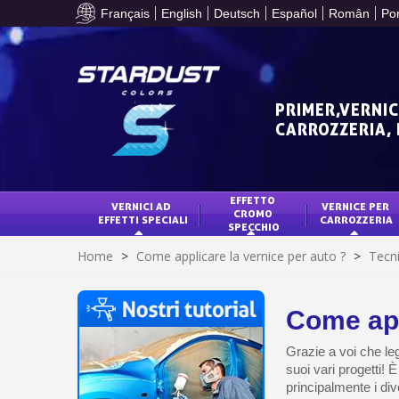
Français
English
Deutsch
Español
Român
Po
PRIMER,VERNIC
CARROZZERIA,
EFFETTO 
VERNICI AD 
VERNICE PER 
CROMO 
EFFETTI SPECIALI
CARROZZERIA
SPECCHIO
Home
>
Come applicare la vernice per auto ?
>
Tecni
Come app
Grazie a voi che leg
suoi vari progetti! 
principalmente i div