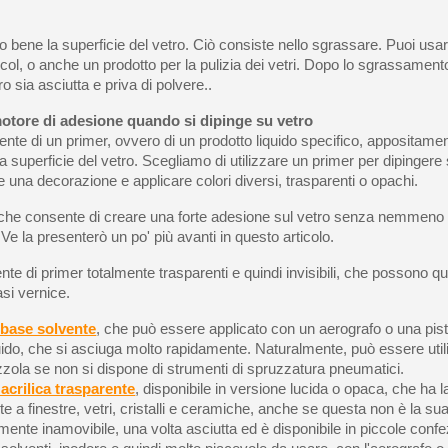
do bene la superficie del vetro. Ciò consiste nello sgrassare. Puoi usa
lcol, o anche un prodotto per la pulizia dei vetri. Dopo lo sgrassament
ro sia asciutta e priva di polvere..
motore di adesione quando si dipinge su vetro
ente di un primer, ovvero di un prodotto liquido specifico, appositamen
lla superficie del vetro. Scegliamo di utilizzare un primer per dipingere
 una decorazione e applicare colori diversi, trasparenti o opachi.
che consente di creare una forte adesione sul vetro senza nemmeno u
Ve la presenterò un po' più avanti in questo articolo.
ente di primer totalmente trasparenti e quindi invisibili, che possono q
asi vernice.
 base solvente
, che può essere applicato con un aerografo o una pis
uido, che si asciuga molto rapidamente. Naturalmente, può essere uti
zola se non si dispone di strumenti di spruzzatura pneumatici.
 acrilica trasparente
, disponibile in versione lucida o opaca, che ha la
e a finestre, vetri, cristalli e ceramiche, anche se questa non è la su
mente inamovibile, una volta asciutta ed è disponibile in piccole confe