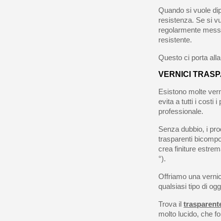
Quando si vuole dipi
resistenza. Se si v
regolarmente messo 
resistente.
Questo ci porta alla
VERNICI TRASP
Esistono molte verni
evita a tutti i costi
professionale.
Senza dubbio, i prod
trasparenti bicompo
crea finiture estrema
°).
Offriamo una vernice
qualsiasi tipo di ogg
Trova il
trasparent
molto lucido, che fo