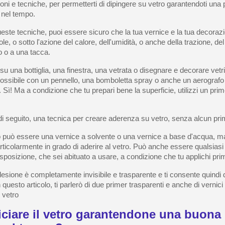
ioni e tecniche, per permetterti di dipingere su vetro garantendoti una
 nel tempo.
ste tecniche, puoi essere sicuro che la tua vernice e la tua decoraz
e, o sotto l'azione del calore, dell'umidità, o anche della trazione, del
o o a una tacca.
su una bottiglia, una finestra, una vetrata o disegnare e decorare vetr
ossibile con un pennello, una bomboletta spray o anche un aerografo
. Sì! Ma a condizione che tu prepari bene la superficie, utilizzi un prime
 di seguito, una tecnica per creare aderenza su vetro, senza alcun pri
ro può essere una vernice a solvente o una vernice a base d'acqua, 
rticolarmente in grado di aderire al vetro. Può anche essere qualsiasi
isposizione, che sei abituato a usare, a condizione che tu applichi pri
esione è completamente invisibile e trasparente e ti consente quindi d
n questo articolo, ti parlerò di due primer trasparenti e anche di vernici
 vetro
ciare il vetro garantendone una buona