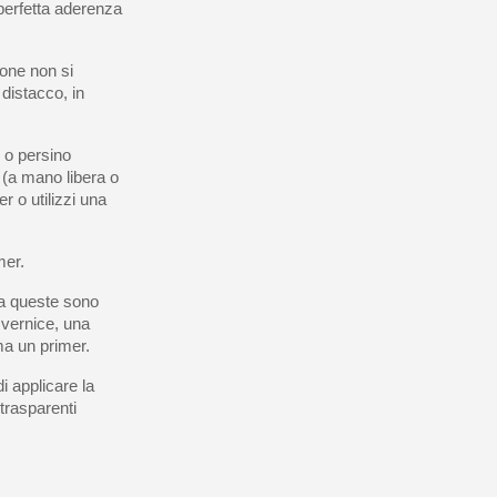
 perfetta aderenza
ione non si
 distacco, in
i o persino
 (a mano libera o
r o utilizzi una
mer.
ma queste sono
 vernice, una
ma un primer.
i applicare la
 trasparenti