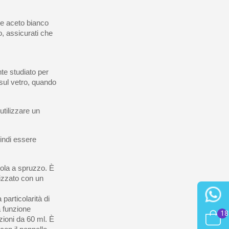
re aceto bianco
o, assicurati che
te studiato per
 sul vetro, quando
tilizzare un
uindi essere
tola a spruzzo. È
lizzato con un
 particolarità di
a funzione
18
zioni da 60 ml. È