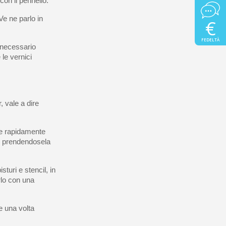
con il pennello.
Ve ne parlo in
€
FEDELTÀ
 necessario
le vernici
, vale a dire
re rapidamente
re prendendosela
turi e stencil, in
rlo con una
e una volta