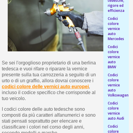
s
tedesche,
bu
rigore ed
pr
Isc
sho
efficienza
or
a
per
Codici
newsl
ref
colore
5€
vernice
sc
auto
Mercedes
Codici
colore
vernice
auto
Se sei l'orgoglioso proprietario di una berlina
BMW
tedesca e vuoi rifare o riparare la vernice
presente sulla tua carrozzeria a seguito di un
Codici
colore
urto o di un graffio, allora dovrai conoscere i
vernice
codici colore delle vernici auto europei
,
auto
incluso il codice specifico che corrisponde al
Volkswagen
tuo veicolo.
Codici
colore
I codici colore delle auto tedesche sono
vernice
composti da più caratteri alfanumerici e sono
auto Audi
stati pensati soprattutto per elencare e
Codici
classificare i colori nel corso degli anni,
colore
secondo modelli e marche.