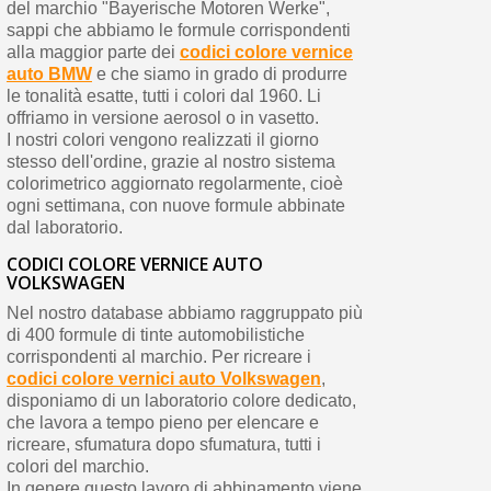
del marchio "Bayerische Motoren Werke",
sappi che abbiamo le formule corrispondenti
alla maggior parte dei
codici colore vernice
auto BMW
e che siamo in grado di produrre
le tonalità esatte, tutti i colori dal 1960. Li
offriamo in versione aerosol o in vasetto.
I nostri colori vengono realizzati il ​​giorno
stesso dell'ordine, grazie al nostro sistema
colorimetrico aggiornato regolarmente, cioè
ogni settimana, con nuove formule abbinate
dal laboratorio.
CODICI COLORE VERNICE AUTO
VOLKSWAGEN
Nel nostro database abbiamo raggruppato più
di 400 formule di tinte automobilistiche
corrispondenti al marchio. Per ricreare i
codici colore vernici auto Volkswagen
,
disponiamo di un laboratorio colore dedicato,
che lavora a tempo pieno per elencare e
ricreare, sfumatura dopo sfumatura, tutti i
colori del marchio.
In genere questo lavoro di abbinamento viene