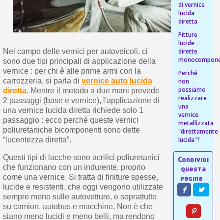
s
di vernice
bu
pr
Isc
lucida
sho
or
diretta
a
per
newsl
ref
Pitture
5€
lucide
sc
dirette
Nel campo delle vernici per autoveicoli, ci
monocompone
sono due tipi principali di applicazione della
vernice : per chi è alle prime armi con la
Perché
carrozzeria, si parla di
vernice auto lucida
non
possiamo
diretta
. Mentre il metodo a due mani prevede
realizzare
2 passaggi (base e vernice), l'applicazione di
una
una vernice lucida diretta richiede solo 1
vernice
passaggio : ecco perché queste vernici
metallizzata
poliuretaniche bicomponenti sono dette
"direttamente
lucida"?
“lucentezza diretta”.
Questi tipi di lacche sono acrilici poliuretanici
che funzionano con un indurente, proprio
come una vernice. Si tratta di finiture spesse,
lucide e resistenti, che oggi vengono utilizzate
sempre meno sulle autovetture, e soprattutto
su camion, autobus e macchine. Non è che
siano meno lucidi e meno belli, ma rendono