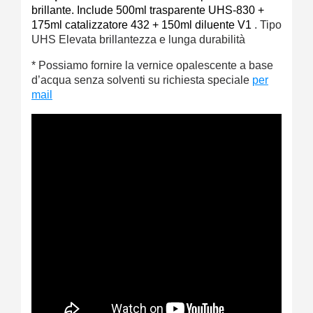
brillante. Include 500ml trasparente UHS-830 +
175ml catalizzatore 432 + 150ml diluente V1
. Tipo
UHS Elevata brillantezza e lunga durabilità
* Possiamo fornire la vernice opalescente a base
d’acqua senza solventi su richiesta speciale
per
mail