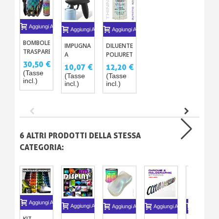
Aggiungi Al Carrello
Aggiungi Al Carrello
Aggiungi Al Carrello
BOMBOLETTA
IMPUGNATURA
DILUENTE
TRASPARENTE
A
POLIURETANO
UHS
30,50 €
PISTOLA
PER
10,07 €
12,20 €
290ML
PER
VERNICE
(Tasse
(Tasse
(Tasse
incl.)
SPRAY
BICOMPONENTE
incl.)
incl.)
6 ALTRI PRODOTTI DELLA STESSA
CATEGORIA:
Aggiungi Al Carrello
Aggiungi Al Carrello
Aggiungi Al Carrello
Aggiungi Al Carrello
Aggiungi A
KIT