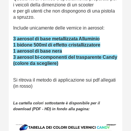
i veicoli della dimenzione di un scooter
e per gli utenti che non dispongono di una pistola
a spruzzo.
Include unicamente delle vernice in aerosol:
3 aerosol di base metallizzata Alluminio
1 bidone 500ml di effetto cristallizzatore
1 aerosol di base nera
3 aerosol bi-componenti del trasparente Candy
(colore da scegliere)
Si ritrova il metodo di applicazione sui pdf allegati
(in rosso)
La cartella colori sottostante è disponibile per il
download (PDF - HD) in fondo alla pagina: