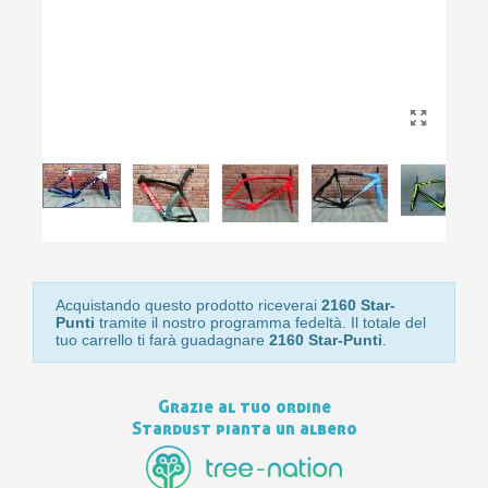
bu
pr
Isc
sho
or
a
per
newsl
ref
5€
sc
Acquistando questo prodotto riceverai
2160 Star-
Punti
tramite il nostro programma fedeltà. Il totale del
tuo carrello ti farà guadagnare
2160 Star-Punti
.
Grazie al tuo ordine
Stardust pianta un albero