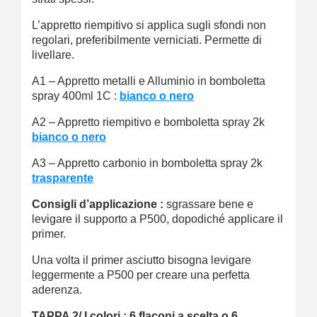
L’appretto riempitivo si applica sugli sfondi non
regolari, preferibilmente verniciati. Permette di
livellare.
A1 – Appretto metalli e Alluminio in bomboletta
spray 400ml 1C :
bianco o nero
A2 – Appretto riempitivo e bomboletta spray 2k
bianco o nero
A3 – Appretto carbonio in bomboletta spray 2k
trasparente
Consigli d’applicazione :
sgrassare bene e
levigare il supporto a P500, dopodiché applicare il
primer.
Una volta il primer asciutto bisogna levigare
leggermente a P500 per creare una perfetta
aderenza.
TAPPA 2/
I colori : 6 flaconi a scelta o 6