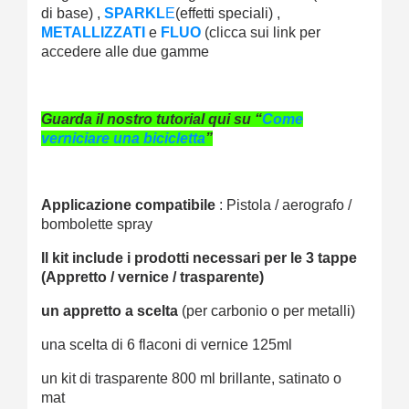
di base) ,
SPARKL
E
(effetti speciali) ,
METALLIZZATI
e
FLUO
(clicca sui link per
accedere alle due gamme
Guarda il nostro tutorial qui su “
Come
verniciare una bicicletta
”
Applicazione compatibile
: Pistola / aerografo /
bombolette spray
Il kit include i prodotti necessari per le 3 tappe
(Appretto / vernice / trasparente)
un appretto a scelta
(per carbonio o per metalli)
una scelta di 6 flaconi di vernice 125ml
un kit di trasparente 800 ml brillante, satinato o
mat