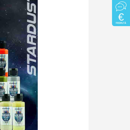
€
FEDELTÀ