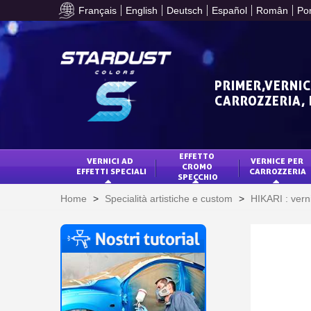
Français
English
Deutsch
Español
Român
Po
PRIMER,VERNIC
CARROZZERIA,
EFFETTO 
VERNICI AD 
VERNICE PER 
CROMO 
EFFETTI SPECIALI
CARROZZERIA
SPECCHIO
Home
>
Specialità artistiche e custom
>
HIKARI : verni