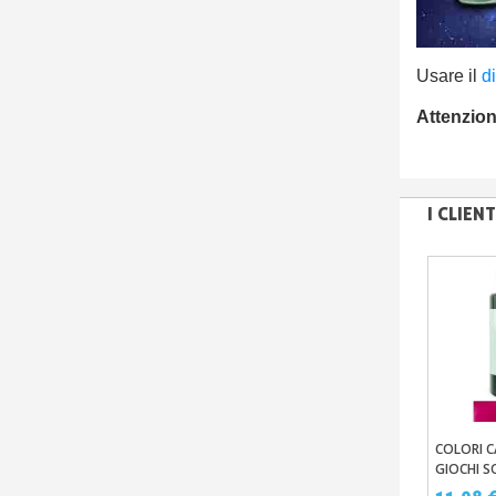
Usare il
d
Attenzio
I CLIE
COLORI C
Aggi
GIOCHI S