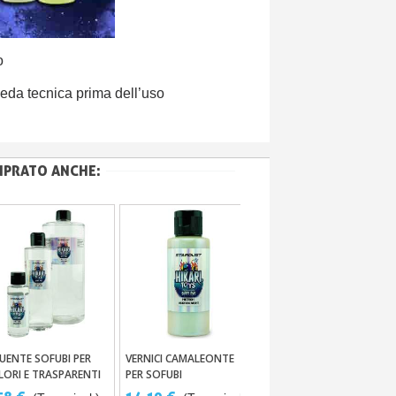
o
eda tecnica prima dell’uso
MPRATO ANCHE:
LUENTE SOFUBI PER
VERNICI CAMALEONTE
TRASPARENTE PVC
Aggiungi Al Carrello
Aggiungi Al Carrello
Aggiungi Al Carrello
LORI E TRASPARENTI
PER SOFUBI
SOFUBI TOY BRILLANTE
DA 60ML A 1L