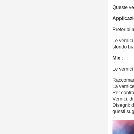
Queste ver
Applicaz
Preferibi
Le vernic
sfondo b
Mix :
Le vernic
Raccomand
La vernic
Per contra
Vernici: di
Disegni: d
questi sug