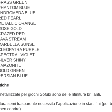
BRASS GREEN
PHANTOM BLUE
ANDROMEDA BLUE
RED PEARL
METALLIC ORANGE
ROSE GOLD
CRAZED RED
LAVA STREAM
MARBELLA SUNSET
CLEOPATRA PURPLE
SPECTRAL VIOLET
SILVER SHINY
AMAZONITE
GOLD GREEN
PERSIAN BLUE
stiche
metallizzate per giochi Sofubi sono delle rifiniture brillanti.
tura semi trasparente necessita l’applicazione in starti fini (per be
 ben coprire)