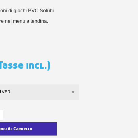
 sul primo ordine
ping per ogni referral
ioni di giochi PVC Sofubi
wsletter: 5€ di sconto
ore nel menù a tendina.
Tasse incl.)
ungi Al Carrello