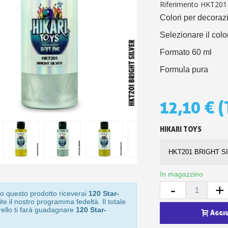
5€ di sconto
Riferimento
HKT201
10€ di buono shop
Colori per decoraz
Iscriviti alla ne
Selezionare il col
Formato 60 ml
Formula pura
12,10 €
(
HIKARI TOYS
In magazzino
-
+
o questo prodotto riceverai
120 Star-
te il nostro programma fedeltà. Il totale
rello ti farà guadagnare
120 Star-
Aggi