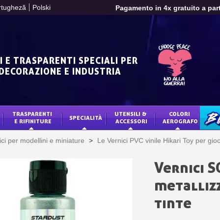
rtugheză
Polski
Pagamento in 4x gratuito a part
Tuo preventivo onl
Condividi le tue creazi
Raccogliere punti 
I E TRASPARENTI SPECIALI PER
Restituzione dei p
 DECORAZIONE E INDUSTRIA
5€ di sconto
10€ di buono shop
TRASPARENTI 
UTENSILI & 
COLORI 
Iscriviti alla ne
SPECIALITÀ
BLO
E RIFINITURE
ACCESSORI
AEROGRAFO
Consegna entro 
ci per modellini e miniature
>
Le Vernici PVC vinile Hikari Toy per gioc
Pagamento in 4x gratuito a part
Tuo preventivo onl
Vernici 
Condividi le tue creazi
metallizz
Raccogliere punti 
tinte
Restituzione dei p