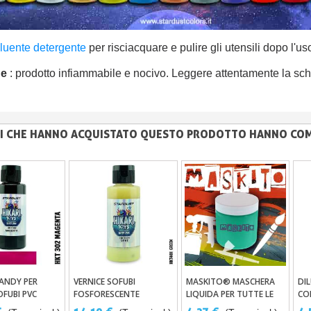
iluente detergente
per risciacquare e pulire gli utensili dopo l'us
ne
: prodotto infiammabile e nocivo. Leggere attentamente la sch
NTI CHE HANNO ACQUISTATO QUESTO PRODOTTO HANNO CO
ANDY PER
VERNICE SOFUBI
MASKITO® MASCHERA
DI
ungi Al Carrello
Aggiungi Al Carrello
Aggiungi Al Carrello
OFUBI PVC
FOSFORESCENTE
LIQUIDA PER TUTTE LE
CO
TECNICHE DI PITTURA