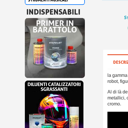
INDISPENSABILI
S
DESCRI
la gamma 
robot, fig
Al di là d
metallici, 
cromo.