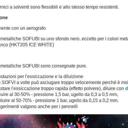
nici a solventi sono flessibili e allo stesso tempo resistenti.
ione
lmente con un aerografo
i metalliche SOFUBI
su uno sfondo nero, eccetto per i colori meta
ianco
(HKT205 ICE WHITE)
i metalliche SOFUBI sono consegnate pure.
azioni per l'essiccazione e la diluizione
e SOFVI a volte può asciugare troppo velocemente perché è molt
stare l'essiccazione troppo rapida (effetto polvere), diluire con
d
luire al
30-50
% - pressione 1,5 bar, ugello da 0,3 a 0,5 mm,
iluire al
50-70
% - pressione 1 bar, ugello da 0,15 a 0,2 mm.
gerimenti valgono anche per i pennelli