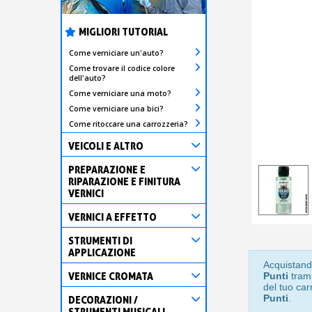
MIGLIORI TUTORIAL
Come verniciare un'auto?
Come trovare il codice colore
dell'auto?
Come verniciare una moto?
Come verniciare una bici?
Come ritoccare una carrozzeria?
VEICOLI E ALTRO
PREPARAZIONE E
RIPARAZIONE E FINITURA
VERNICI
VERNICI A EFFETTO
STRUMENTI DI
APPLICAZIONE
Acquistand
VERNICE CROMATA
Punti
trami
del tuo car
Punti
.
DECORAZIONI /
STRUMENTI MUSICALI