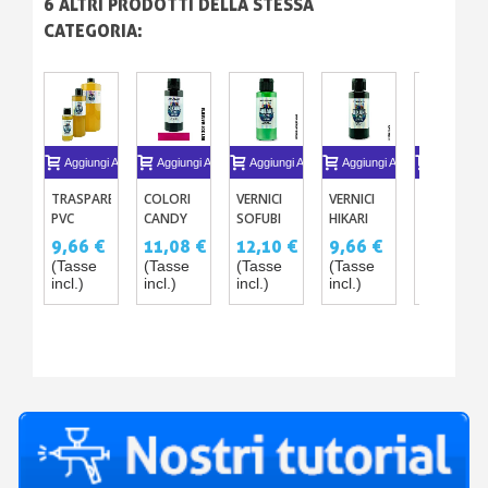
6 ALTRI PRODOTTI DELLA STESSA
CATEGORIA:
Aggiungi Al Carrello
Aggiungi Al Carrello
Aggiungi Al Carrello
Aggiungi Al Carrello
Aggiungi A
TRASPARENTE
COLORI
VERNICI
VERNICI
VERNICE
PVC
CANDY
SOFUBI
HIKARI
SOFUBI
SOFUBI
PER
METALLIZZATE
TOYS –
FLUORESC
9,66 €
11,08 €
12,10 €
9,66 €
11,08 €
TOY
GIOCHI
– 23
65
PVC
(Tasse
(Tasse
(Tasse
(Tasse
(Tasse
BRILLANTE
SOFUBI
TINTE
COLORI
incl.)
incl.)
incl.)
incl.)
incl.)
DA 60ML
PVC
PER
A 1L
GIOCHI E
BAMBOLE
SOFUBI