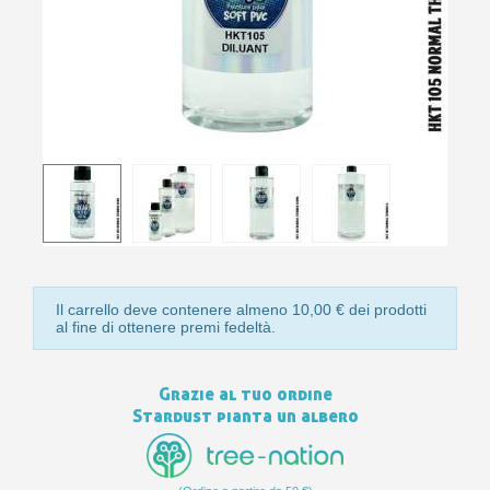
10
s
bu
pr
Isc
sho
or
a
per
newsl
ref
5€
sc
Il carrello deve contenere almeno 10,00 € dei prodotti
al fine di ottenere premi fedeltà.
Grazie al tuo ordine
Stardust pianta un albero