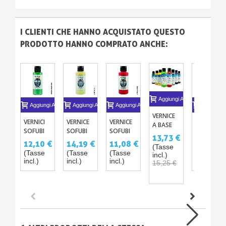
I CLIENTI CHE HANNO ACQUISTATO QUESTO
PRODOTTO HANNO COMPRATO ANCHE:
Aggiungi Al Carrello
Aggiungi Al Carrello
Aggiungi Al Carrello
Aggiungi Al Carrello
Aggiungi A
VERNICE
VERNICI
VERNICE
VERNICE
TRASPARE
A BASE
SOFUBI
SOFUBI
SOFUBI
PER
SOLVENTE
13,73 €
METALLIZZATE
FOSFORESCENTE
FLUORESCENTE
AEROGRA
12,10 €
14,19 €
11,08 €
15,25 €
PER
(Tasse
– 23
PVC
A
AEROGRAFO
(Tasse
(Tasse
(Tasse
(Tasse
incl.)
TINTE
SOLVENTI
incl.)
incl.)
incl.)
incl.)
125ML
15,25 €
1C
-10%
GRAPHIC
– 2 TIPI