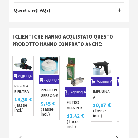
Questione(FAQs)
I CLIENTI CHE HANNO ACQUISTATO QUESTO
PRODOTTO HANNO COMPRATO ANCHE:
Aggiungi Al Carrello
Aggiungi Al Carrello
Aggiungi Al Carrello
Aggiungi A
REGOLATORE
PREFILTRI
IMPUGNATURA
PANNO
E FILTRA
Aggiungi Al Carrello
GERSON®
A
PER
DELL'ARIA
18,30 €
X2
FILTRO
PISTOLA
ASCIUGAR
9,15 €
10,07 €
11,08 €
(Tasse
ARIA PER
PER
LA
(Tasse
incl.)
(Tasse
(Tasse
PISTOLA
SPRAY
CARROZZE
incl.)
13,42 €
incl.)
incl.)
A
TACKCLO
(Tasse
SPRUZZO
IN
incl.)
COTONE
ANTIPOLV