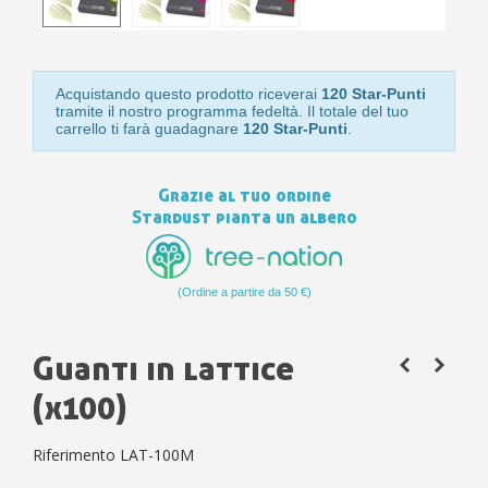
10
s
bu
pr
Isc
sho
or
a
per
newsl
ref
5€
Acquistando questo prodotto riceverai
120 Star-Punti
sc
tramite il nostro programma fedeltà. Il totale del tuo
carrello ti farà guadagnare
120 Star-Punti
.
Grazie al tuo ordine
Stardust pianta un albero
(Ordine a partire da 50 €)
Guanti in lattice
(x100)
Riferimento
LAT-100M