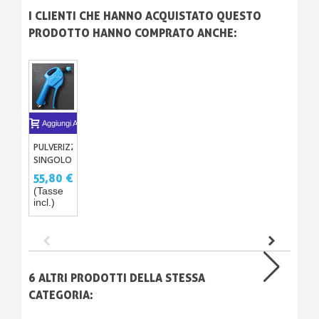
I CLIENTI CHE HANNO ACQUISTATO QUESTO
PRODOTTO HANNO COMPRATO ANCHE:
Aggiungi Al Carrello
PULVERIZZATORE
SINGOLO
UGELLO
55,80 €
DI
(Tasse
PLASTICA
incl.)
PER
INARGENTATURA
6 ALTRI PRODOTTI DELLA STESSA
CATEGORIA: