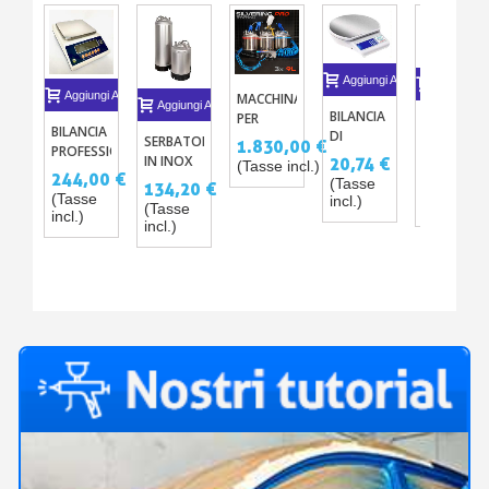
Aggiungi Al Carrello
Aggiungi A
Aggiungi Al Carrello
MACCHINA
Aggiungi Al Carrello
BILANCIA
PER
ACQUA
BILANCIA
DI
ARGENTATURA
DISTILLAT
SERBATOI
1.830,00 €
PROFESSIONALE
PRECISIONE
CROMO.
MOLTO
IN INOX
20,74 €
20,34 €
(Tasse incl.)
AD ALTA
DIGITALE
244,00 €
PURO
9L
(Tasse
134,20 €
(Tasse
PRECISIONE
PORTATILE
(Tasse
incl.)
incl.)
(Tasse
3 KG
- 0.1G - 3
incl.)
incl.)
KG