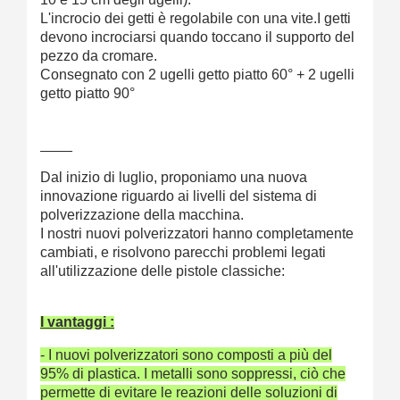
L'incrocio dei getti è regolabile con una vite.I getti
devono incrociarsi quando toccano il supporto del
pezzo da cromare.
Consegnato con 2 ugelli getto piatto 60° + 2 ugelli
getto piatto 90°
____
Dal inizio di luglio, proponiamo una nuova
innovazione riguardo ai livelli del sistema di
polverizzazione della macchina.
I nostri nuovi polverizzatori hanno completamente
cambiati, e risolvono parecchi problemi legati
all'utilizzazione delle pistole classiche:
I vantaggi :
- I nuovi polverizzatori sono composti a più del
95% di plastica. I metalli sono soppressi, ciò che
permette di evitare le reazioni delle soluzioni di