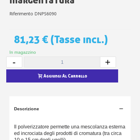
Riferimento
DNPS6090
81,23 €
(Tasse incl.)
In magazzino
-
+
Aggiungi Al Carrello
Descrizione
Il polverizzatore permette una mescolanza esterna
ed incrociata degli prodotti di cromatura (tra circa
10 e 15 cm degli ugelli).