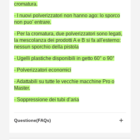
cromatura.
- I nuovi polverizzatori non hanno ago: lo sporco
non puo’ entrare.
- Per la cromatura, due polverizzatori sono legati,
la mescolanza dei prodotti A e B si fa all'esterno:
nessun sporchio della pistola
- Ugelli plastiche disponibili in getto 60° o 90°
- Polverizzatori economici
- Adattabili su tutte le vecchie macchine Pro o
Master.
- Soppressione dei tubi d’aria
Questione(FAQs)