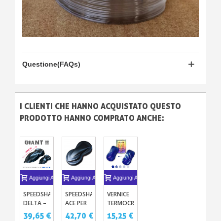
Questione(FAQs)
I CLIENTI CHE HANNO ACQUISTATO QUESTO
PRODOTTO HANNO COMPRATO ANCHE:
Aggiungi Al Carrello
Aggiungi Al Carrello
Aggiungi Al Carrello
SPEEDSHAPE
SPEEDSHAPES
VERNICE
DELTA –
ACE PER
TERMOCROMICA
MODELLO
CAMPIONI
60ML -
39,65 €
42,70 €
15,25 €
IN
DI
250ML -