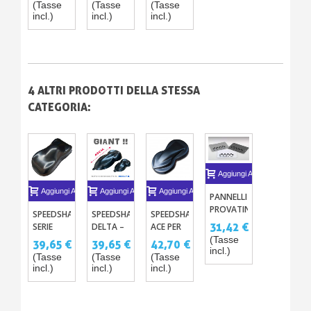
(Tasse
(Tasse
(Tasse
PLASTICA
VERNICI
1L - 5L
incl.)
incl.)
incl.)
DA
PER
VERNICIARE
CARROZZERIA
BIANCO
25 CM
O NERO
4 ALTRI PRODOTTI DELLA STESSA
CATEGORIA:
Aggiungi Al Carrello
Aggiungi Al Carrello
Aggiungi Al Carrello
Aggiungi Al Carrello
PANNELLI
PROVATINTA
SPEEDSHAPES
SPEEDSHAPE
SPEEDSHAPES
IN
31,42 €
SERIE
DELTA –
ACE PER
METALLO
BASE
MODELLO
CAMPIONI
(Tasse
39,65 €
39,65 €
42,70 €
(100)
incl.)
(20CM)
IN
DI
(Tasse
(Tasse
(Tasse
PLASTICA
VERNICI
incl.)
incl.)
incl.)
DA
PER
VERNICIARE
CARROZZERIA
BIANCO
25 CM