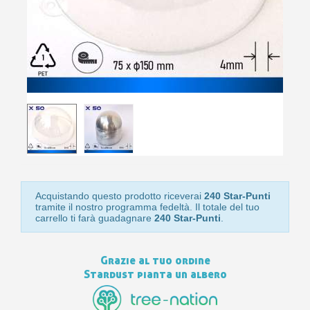
10
s
bu
pr
Isc
sho
or
a
per
newsl
ref
5€
sc
Acquistando questo prodotto riceverai
240 Star-Punti
tramite il nostro programma fedeltà. Il totale del tuo
carrello ti farà guadagnare
240 Star-Punti
.
Grazie al tuo ordine
Stardust pianta un albero