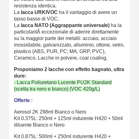
resistenza identica.
La
lacca
URKIVOC
ha il vantaggio di avere un
tasso basso di VOC.
La
lacca NATO (Aggrappante universale)
ha la
particolaritÃ eccezionale di aderire direttamente
su la maggior parte dei metalli: acciaio, acciaio
inossidabile, galvanizzato, alluminio, ottone, vetro,
plastico (ABS, PUR, PC; MA, GRP, PVC),
Ceramico, Lacche in polvere, coal coating,
Proponiamo 2 lacche con effetto bagnato, ultra
dure:
- Lacca Poliuretano Lucente PU2K Standard
(scelta tra nero e bianco) (VOC 420g/L)
Offerte :
Aerosol 2K 298ml Bianco o Nero
Kit 0.375L: 250ml + 125ml indurente
H420
+ 50ml
diluente Bianco o Nero
Kit 0.875L: 500ml + 250ml indurente
H420
+