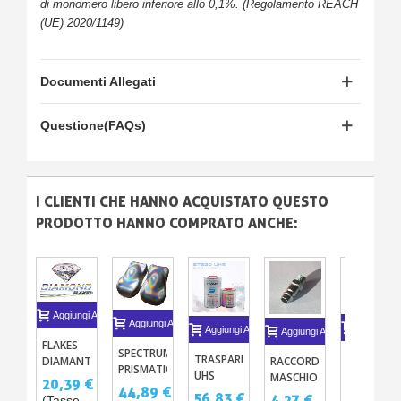
di monomero libero inferiore allo 0,1%. (Regolamento REACH
(UE) 2020/1149)
Documenti Allegati
Questione(FAQs)
I CLIENTI CHE HANNO ACQUISTATO QUESTO
PRODOTTO HANNO COMPRATO ANCHE:
Aggiungi Al Carrello
Aggiungi Al Carrello
Aggiungi A
Aggiungi Al Carrello
Aggiungi Al Carrello
FLAKES
SPECTRUM
TRASPARE
TRASPARENTE
DIAMANTE
RACCORDO
PRISMATICO
MINI KIT
UHS
25G
MASCHIO
20,39 €
10 O 12
CARROZZE
44,89 €
ST830 -
36,60 €
56,83 €
4,27 €
(Tasse