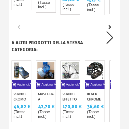
MICRONS
BRILLANTE
1L O 5L +
(Tasse
(Tasse
incl.)
(Tasse
(Tasse
O MAT
incl.)
CATALIZZATORE
incl.)
incl.)
incl.)
CON
+
CATALIZZ
DILUENTE
E
DILUENTE
6 ALTRI PRODOTTI DELLA STESSA
CATEGORIA:
Aggiungi Al Carrello
Aggiungi Al Carrello
Aggiungi Al Carrello
Aggiungi Al Carrello
Aggiungi A
MASCHERA
VERNICE
VERNICE
BLACK
KIT
A
CROMO
EFFETTO
CHROME
MOTO -
CARTUCCE
EFFETTO
CROMATO
- VERNICE
VERNICE
42,70 €
46,82 €
170,80 €
36,60 €
402,60 
INTERCAMBIABILI
SPECCHIO
PER BICI –
AD
CROMO
(Tasse
(Tasse
(Tasse
(Tasse
(Tasse
BOMBOLETTA
KIT
EFFETTO
CANDY
incl.)
incl.)
incl.)
incl.)
incl.)
400ML
COMPLETO
METALLIZZATO
COLORE
SPECIALE