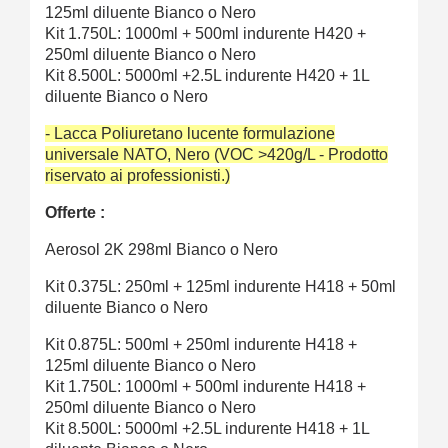
125ml diluente Bianco o Nero
Kit 1.750L: 1000ml + 500ml indurente
H420
+
250ml diluente Bianco o Nero
Kit 8.500L: 5000ml +2.5L indurente
H420
+ 1L
diluente Bianco o Nero
- Lacca Poliuretano lucente formulazione
universale NATO, Nero (VOC >420g/L - Prodotto
riservato ai professionisti.)
Offerte :
Aerosol 2K 298ml Bianco o Nero
Kit 0.375L: 250ml + 125ml indurente H418 + 50ml
diluente Bianco o Nero
Kit 0.875L: 500ml + 250ml indurente H418 +
125ml diluente Bianco o Nero
Kit 1.750L: 1000ml + 500ml indurente H418 +
250ml diluente Bianco o Nero
Kit 8.500L: 5000ml +2.5L indurente H418 + 1L