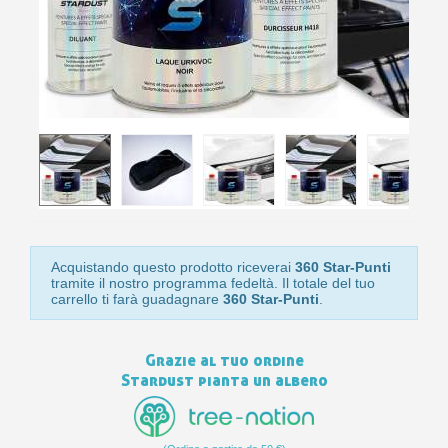
10
s
bu
pr
Isc
sho
or
a
per
newsl
ref
5€
sc
Acquistando questo prodotto riceverai
360 Star-Punti
tramite il nostro programma fedeltà. Il totale del tuo
carrello ti farà guadagnare
360 Star-Punti
.
Grazie al tuo ordine
Stardust pianta un albero