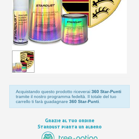
10
s
bu
pr
Isc
sho
or
a
per
newsl
ref
5€
sc
Acquistando questo prodotto riceverai
360 Star-Punti
tramite il nostro programma fedeltà. Il totale del tuo
carrello ti farà guadagnare
360 Star-Punti
.
Grazie al tuo ordine
Stardust pianta un albero