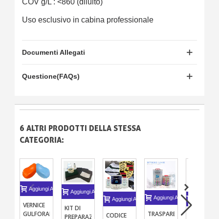
COV g/L : <860 (diluito)
Uso esclusivo in cabina professionale
Documenti Allegati
Questione(FAQs)
6 ALTRI PRODOTTI DELLA STESSA
CATEGORIA:
Aggiungi Al Carrello
Aggiungi Al Carrello
Aggiungi Al Carrello
Aggiungi Al Carrello
Aggiungi A
VERNICE
KIT DI
GULFORANGE
TRASPARENTE
CODICE
PRIMER
PREPARAZIONE