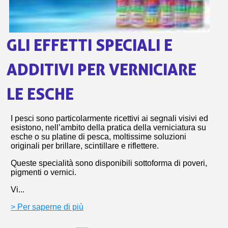
s
bu
pr
Isc
sho
or
a
per
newsl
ref
GLI EFFETTI SPECIALI E
5€
sc
ADDITIVI PER VERNICIARE
LE ESCHE
I pesci sono particolarmente ricettivi ai segnali visivi ed
esistono, nell’ambito della pratica della verniciatura su
esche o su platine di pesca, moltissime soluzioni
originali per brillare, scintillare e riflettere.
Queste specialità sono disponibili sottoforma di poveri,
pigmenti o vernici.
Vi...
> Per saperne di più