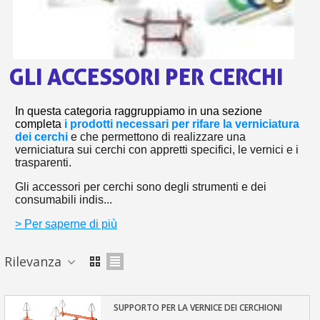
s
bu
pr
Isc
sho
or
a
per
newsl
ref
5€
GLI ACCESSORI PER CERCHI
sc
In questa categoria raggruppiamo in una sezione
completa
i prodotti necessari per rifare la verniciatura
dei cerchi
e che permettono di realizzare una
verniciatura sui cerchi con appretti specifici, le vernici e i
trasparenti.
Gli accessori per cerchi sono degli strumenti e dei
consumabili indis...
> Per saperne di più
Rilevanza
SUPPORTO PER LA VERNICE DEI CERCHIONI