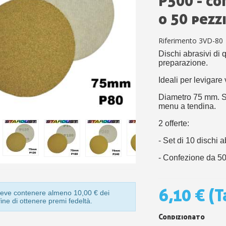
P500 - co
5€ di sconto
o 50 pezz
10€ di buono shop
Iscriviti alla ne
Riferimento
3VD-80
Dischi abrasivi di q
preparazione.
Ideali per levigare 
Diametro 75 mm. Sc
menu a tendina.
2 offerte:
- Set di 10 dischi a
- Confezione da 50
6,10 €
(T
o deve contenere almeno 10,00 € dei
 fine di ottenere premi fedeltà.
Condizionato