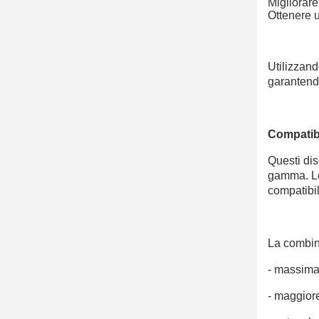
Migliorare
Ottenere 
Utilizzand
garantendo
Compatibi
Questi dis
gamma. Le 
compatibil
La combina
- massima
- maggiore