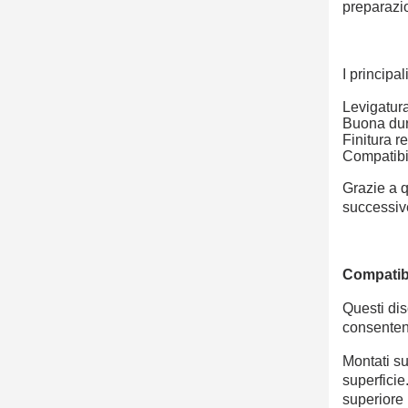
preparazio
I principa
Levigatura
Buona dur
Finitura r
Compatibil
Grazie a q
successive
Compatibi
Questi dis
consentend
Montati su
superficie
superiore 