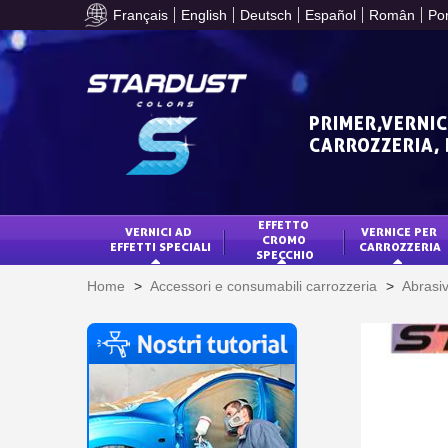
Français
English
Deutsch
Español
Român
Po
PRIMER,VERNIC
CARROZZERIA,
EFFETTO 
VERNICI AD 
VERNICE PER 
CROMO 
EFFETTI SPECIALI
CARROZZERIA
SPECCHIO
Home
>
Accessori e consumabili carrozzeria
>
Abrasiv