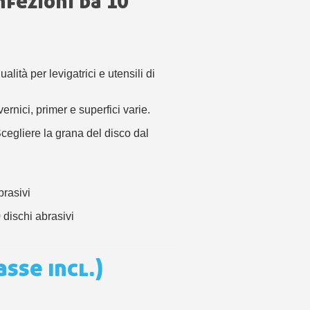
nfezioni da 10
 sul primo ordine
i
ping per ogni referral
wsletter: 5€ di sconto
ualità per levigatrici e utensili di
vernici, primer e superfici varie.
egliere la grana del disco dal
brasivi
 dischi abrasivi
asse incl.)