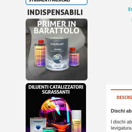
S
INDISPENSABILI
DESCRI
Dischi abr
I dischi a
levigatura