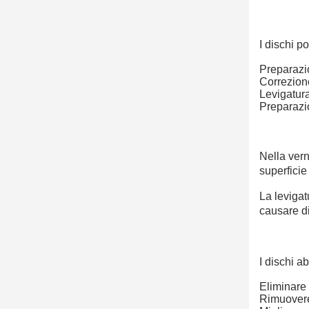
I dischi p
Preparazio
Correzione
Levigatura
Preparazio
Nella vern
superficie
La levigat
causare di
I dischi a
Eliminare 
Rimuovere 