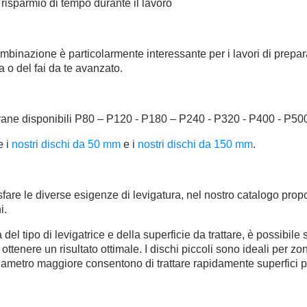
 risparmio di tempo durante il lavoro
binazione è particolarmente interessante per i lavori di preparaz
a o del fai da te avanzato.
rane disponibili P80 – P120 - P180 – P240 - P320 - P400 - P50
e i
nostri dischi da 50 mm
e i
nostri dischi da 150 mm
.
fare le diverse esigenze di levigatura, nel nostro catalogo pro
i.
del tipo di levigatrice e della superficie da trattare, è possibil
 ottenere un risultato ottimale. I dischi piccoli sono ideali per z
diametro maggiore consentono di trattare rapidamente superfici 