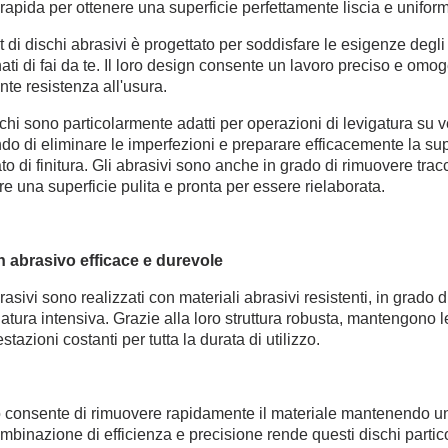
 rapida per ottenere una superficie perfettamente liscia e unifor
 di dischi abrasivi è progettato per soddisfare le esigenze degli u
ti di fai da te. Il loro design consente un lavoro preciso e o
nte resistenza all'usura.
chi sono particolarmente adatti per operazioni di levigatura su vern
o di eliminare le imperfezioni e preparare efficacemente la sup
to di finitura. Gli abrasivi sono anche in grado di rimuovere tra
re una superficie pulita e pronta per essere rielaborata.
 abrasivo efficace e durevole
brasivi sono realizzati con materiali abrasivi resistenti, in grado
gatura intensiva. Grazie alla loro struttura robusta, mantengono l
stazioni costanti per tutta la durata di utilizzo.
 consente di rimuovere rapidamente il materiale mantenendo un c
binazione di efficienza e precisione rende questi dischi partic