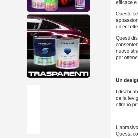
efficace e
Questo set
appassiona
un'eccelle
Questi dis
consentend
nuovo stra
per ottene
Un design
I dischi a
della levi
offrono pre
L'abrasivo
Questa com