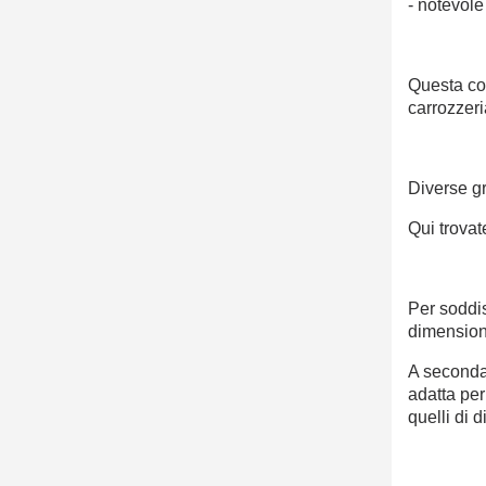
- notevole
Questa com
carrozzeri
Diverse g
Qui trovat
Per soddis
dimension
A seconda 
adatta per
quelli di 