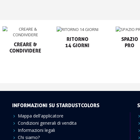
RITORNO

SPAZIO

CREARE &

14 GIORNI
PRO
CONDIVIDERE
INFORMAZIONI SU STARDUSTCOLORS
S
Mappa dell'applicatore
Condizioni generali di vendita
Informazioni legali
Chi siamo?