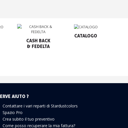
CATALOGO
CASH BACK

& FEDELTA
ERVE AIUTO ?
Contattare i vari reparti di Stardustcolors
Spazio Pro
Crea subito il tuo preventivo
Come posso recuperare la mia fattura?