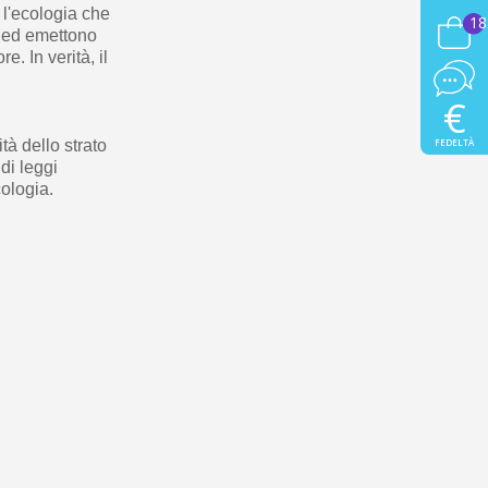
 l'ecologia che
18
ti ed emettono
e. In verità, il
€
FEDELTÀ
tà dello strato
di leggi
cologia.