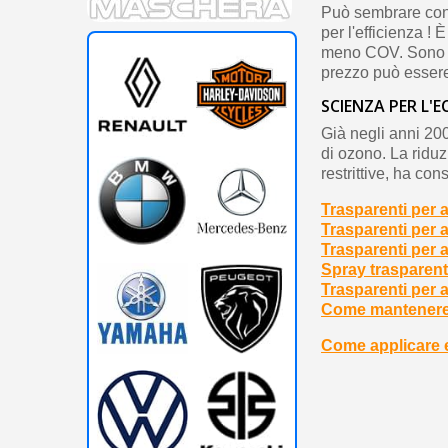
Può sembrare contr
per l'efficienza ! 
meno COV. Sono più 
prezzo può essere 
SCIENZA PER L'
Già negli anni 2000
di ozono. La riduz
restrittive, ha co
Trasparenti per 
Trasparenti per 
Trasparenti per 
Spray trasparent
Trasparenti per 
Come mantenere l
Come applicare e