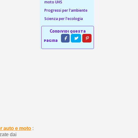
 sul primo ordine
moto UHS
ping per ogni referral
Progressi per l'ambiente
Scienza per l'ecologia
wsletter: 5€ di sconto
er auto e moto
:
zzate dai