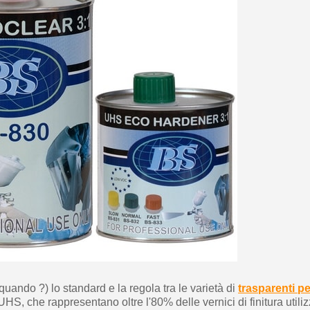
5€ di sconto
10€ di buono shop
Iscriviti alla ne
quando ?) lo standard e la regola tra le varietà di
trasparenti p
i UHS, che rappresentano oltre l'80% delle vernici di finitura utili