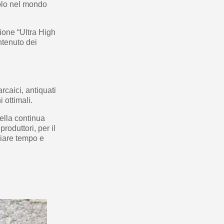
solo nel mondo
ione “Ultra High
ntenuto dei
rcaici, antiquati
 ottimali.
della continua
roduttori, per il
miare tempo e