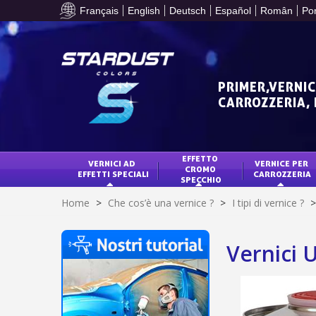
Français
English
Deutsch
Español
Român
Po
PRIMER,VERNIC
CARROZZERIA,
EFFETTO 
VERNICI AD 
VERNICE PER 
CROMO 
EFFETTI SPECIALI
CARROZZERIA
SPECCHIO
Home
>
Che cos’è una vernice ?
>
I tipi di vernice ?
>
Vernici U