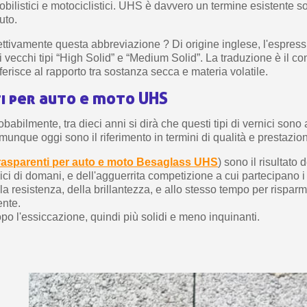
obilistici e motociclistici. UHS è davvero un termine esistente 
uto.
ettivamente questa abbreviazione ? Di origine inglese, l'espress
 vecchi tipi “High Solid” e “Medium Solid”. La traduzione è il co
iferisce al rapporto tra sostanza secca e materia volatile.
i per auto e moto UHS
abilmente, tra dieci anni si dirà che questi tipi di vernici sono a
unque oggi sono il riferimento in termini di qualità e prestazioni
rasparenti per auto e moto Besaglass UHS
) sono il risultato 
ici di domani, e dell'agguerrita competizione a cui partecipano i p
a resistenza, della brillantezza, e allo stesso tempo per rispar
ente.
o l'essiccazione, quindi più solidi e meno inquinanti.