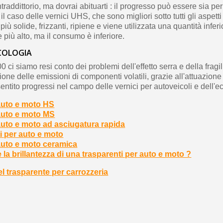
addittorio, ma dovrai abituarti : il progresso può essere sia per
È il caso delle vernici UHS, che sono migliori sotto tutti gli aspet
solide, frizzanti, ripiene e viene utilizzata una quantità inferior
più alto, ma il consumo è inferiore.
ECOLOGIA
 ci siamo resi conto dei problemi dell'effetto serra e della fragili
ione delle emissioni di componenti volatili, grazie all'attuazione 
nsentito progressi nel campo delle vernici per autoveicoli e dell'e
auto e moto HS
auto e moto MS
auto e moto ad asciugatura rapida
i per auto e moto
auto e moto ceramica
a brillantezza di una trasparenti per auto e moto ?
l trasparente per carrozzeria