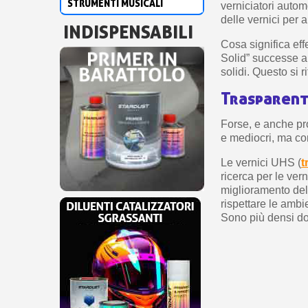
STRUMENTI MUSICALI
verniciatori autom
delle vernici per a
INDISPENSABILI
Cosa significa eff
Solid” successe ai
solidi. Questo si r
Trasparent
Forse, e anche prob
e mediocri, ma com
Le vernici UHS (
t
ricerca per le vern
miglioramento dell
rispettare le ambi
Sono più densi dop